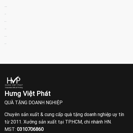
bandar togel
link toto
situs slot
slot togel
togelbarat
dutalotre
Hưng Việt Phát
QUÀ TẶNG DOANH NGHIỆP
Chuyên sản xuất & cung cấp quà tặng doanh nghiệp uy tín
từ 2011. Xưởng sản xuất tại TP.HCM, chi nhánh HN.
MST:
0310706860