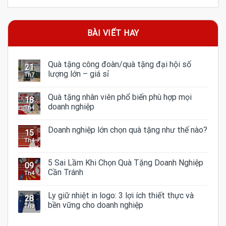
BÀI VIẾT HAY
Quà tặng công đoàn/quà tặng đại hội số
21
lượng lớn – giá sỉ
Th7
Quà tặng nhân viên phổ biến phù hợp mọi
18
doanh nghiệp
Th4
Doanh nghiệp lớn chọn quà tặng như thế nào?
15
Th4
5 Sai Lầm Khi Chọn Quà Tặng Doanh Nghiệp
09
Cần Tránh
Th4
Ly giữ nhiệt in logo: 3 lợi ích thiết thực và
28
bền vững cho doanh nghiệp
Th3