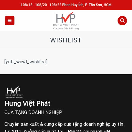
Skip
108/18 - 108/20 - 108/22 Phan Huy Ích, P. Tân Sơn, HCM
to
content
WISHLIST
[yith_wcwl_wishlist]
Hưng Việt Phát
QUÀ TẶNG DOANH NGHIỆP
Chuyên sản xuất & cung cấp quà tặng doanh nghiệp uy tín
từ 2011. Xưởng sản xuất tại TP.HCM, chi nhánh HN.