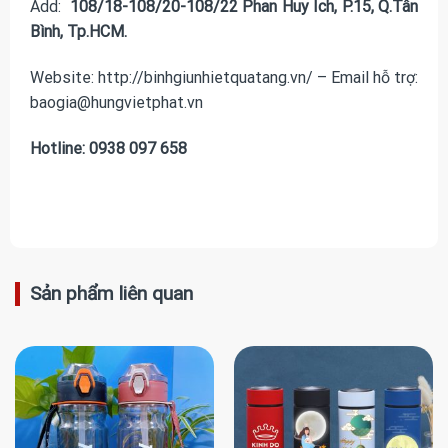
Add:
108/18-108/20-108/22 Phan Huy Ích, P.15, Q.Tân
Bình, Tp.HCM.
Website: http://binhgiunhietquatang.vn/ – Email hỗ trợ:
baogia@hungvietphat.vn
Hotline: 0938 097 658
Sản phẩm liên quan