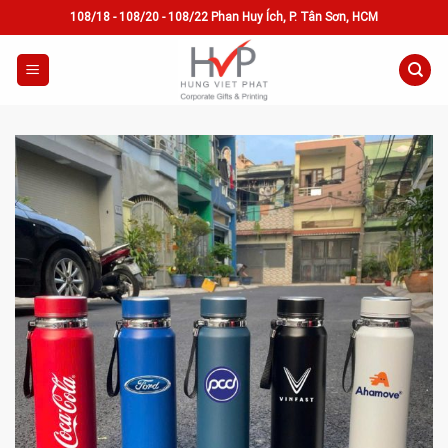
Skip
108/18 - 108/20 - 108/22 Phan Huy Ích, P. Tân Sơn, HCM
to
content