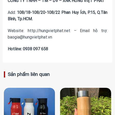
CÔNG TY TNHH – TM – DV – XNK HƯNG VIỆT PHÁT
Add:
108/18-108/20-108/22 Phan Huy Ích, P.15, Q.Tân
Bình, Tp.HCM.
Website: http://hungvietphat.net – Email hỗ trợ:
baogia@hungvietphat.vn
Hotline: 0938 097 658
Sản phẩm liên quan