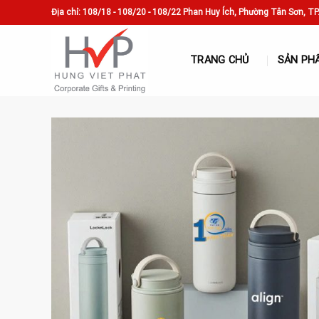
Skip
Địa chỉ: 108/18 - 108/20 - 108/22 Phan Huy Ích, Phường Tân Sơn, T
to
content
TRANG CHỦ
SẢN PH