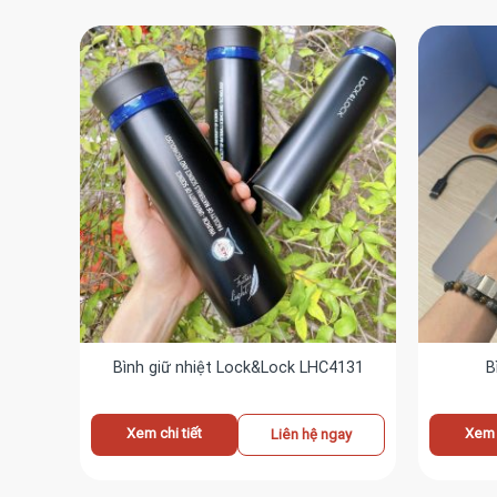
Bình giữ nhiệt Lock&Lock LHC4131
B
Xem chi tiết
Xem c
ay
Liên hệ ngay