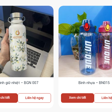
ình giữ nhiệt – BGN 007
Bình nhựa – BN015
hi tiết
Xem chi tiết
Liên hệ ngay
Liên h