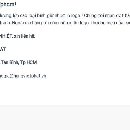
 Tphcm!
lượng lớn các loại
bình giữ nhiệt in logo
! Chúng tôi nhận đặt hà
 tranh. Ngoài ra chúng tôi còn nhận in ấn logo, thương hiệu của 
HIỆT, xin liên hệ:
HÁT
.Tân Bình, Tp.HCM.
baogia@hungvietphat.vn