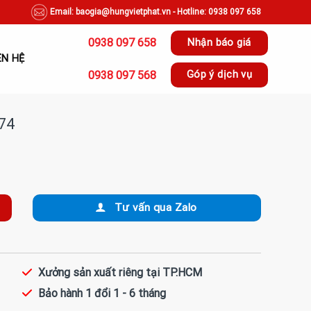
Email: baogia@hungvietphat.vn - Hotline: 0938 097 658
0938 097 658
Nhận báo giá
ÊN HỆ
0938 097 568
Góp ý dịch vụ
74
Tư vấn qua Zalo
Xưởng sản xuất riêng tại TP.HCM
Bảo hành 1 đổi 1 - 6 tháng