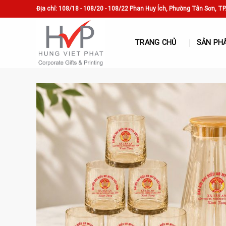
Skip
Địa chỉ: 108/18 - 108/20 - 108/22 Phan Huy Ích, Phường Tân Sơn, T
to
content
TRANG CHỦ
SẢN PH