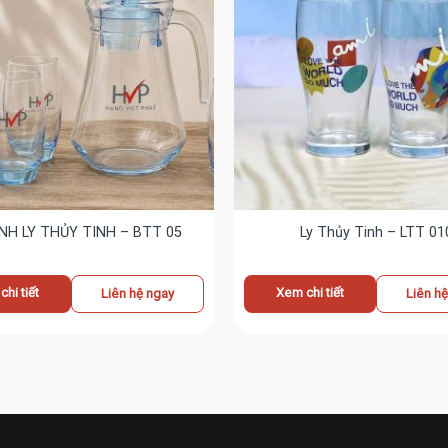
NH LY THỦY TINH – BTT 05
Ly Thủy Tinh – LTT 01
hi tiết
Xem chi tiết
Liên hệ ngay
Liên h