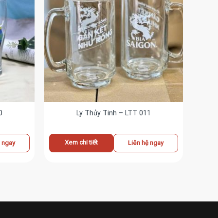
0
Ly Thủy Tinh – LTT 011
Xem chi tiết
ệ ngay
Liên hệ ngay