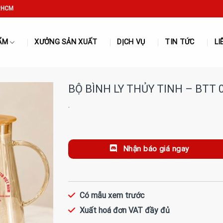
P.HCM
ẨM
XƯỞNG SẢN XUẤT
DỊCH VỤ
TIN TỨC
LI
BỘ BÌNH LY THỦY TINH – BTT 
·
Nhận báo giá ngay
Có mẫu xem trước
Xuất hoá đơn VAT đầy đủ