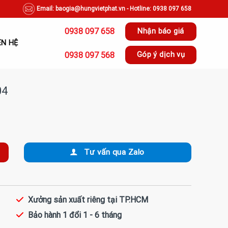
Email: baogia@hungvietphat.vn - Hotline: 0938 097 658
0938 097 658
Nhận báo giá
ÊN HỆ
0938 097 568
Góp ý dịch vụ
04
Tư vấn qua Zalo
Xưởng sản xuất riêng tại TP.HCM
Bảo hành 1 đổi 1 - 6 tháng