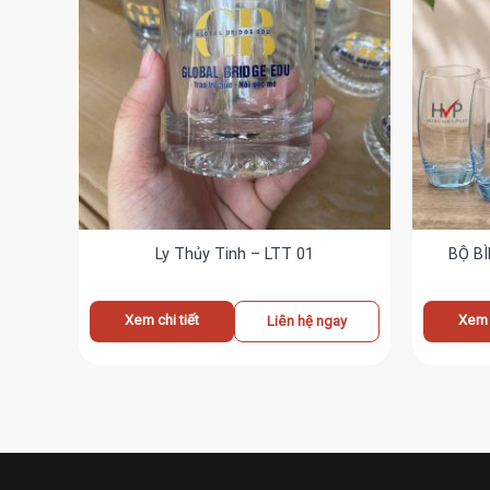
 010
Ly Thủy Tinh – LTT 01
BỘ BÌ
Xem chi tiết
Xem c
ay
Liên hệ ngay