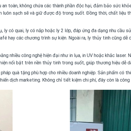
iệu an toàn, không chứa các thành phần độc hại, đảm bảo sức kh
 luôn sạch sẽ và giữ được độ trong suốt. Đồng thời, chất liệu 
 ly có quai, ly có nắp hoặc ly 2 lớp, đáp ứng đa dạng nhu cầu sử 
afé hay các chương trình sự kiện. Ngoài ra, ly thủy tinh cũng dễ
bằng nhiều công nghệ hiện đại như in lụa, in UV hoặc khắc laser. 
hiện nổi bật trên nền thủy tinh trong suốt, giúp thương hiệu dễ
giải pháp quà tặng phù hợp cho nhiều doanh nghiệp. Sản phẩm có th
hiến dịch marketing. Không chỉ tiết kiệm chi phí, đây còn là công