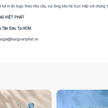
ế in ấn logo theo nhu cầu, vui lòng liên hệ trực tiếp với chúng t
NG VIỆT PHÁT
 Tân Sơn, Tp.HCM.
baogia@hungvietphat.vn