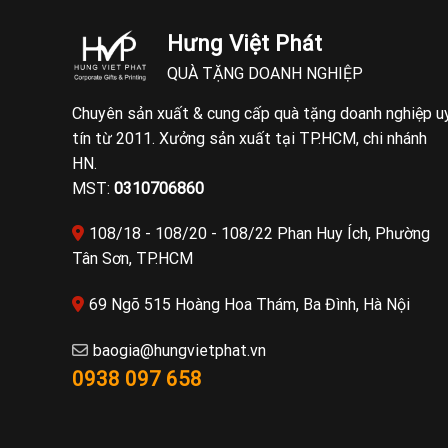
Hưng Việt Phát
QUÀ TẶNG DOANH NGHIỆP
Chuyên sản xuất & cung cấp quà tặng doanh nghiệp u
tín từ 2011. Xưởng sản xuất tại TP.HCM, chi nhánh
HN.
MST:
0310706860
108/18 - 108/20 - 108/22 Phan Huy Ích, Phường
Tân Sơn, TP.HCM
69 Ngõ 515 Hoàng Hoa Thám, Ba Đình, Hà Nội
baogia@hungvietphat.vn
0938 097 658