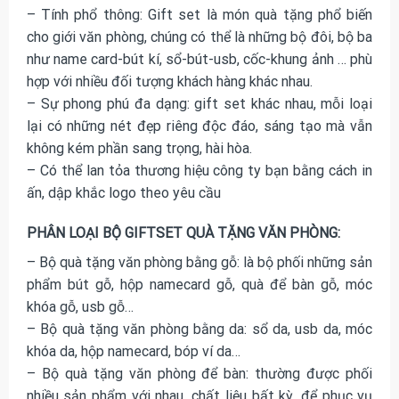
– Tính phổ thông: Gift set là món quà tặng phổ biến
cho giới văn phòng, chúng có thể là những bộ đôi, bộ ba
như name card-bút kí, sổ-bút-usb, cốc-khung ảnh … phù
hợp với nhiều đối tượng khách hàng khác nhau.
– Sự phong phú đa dạng: gift set khác nhau, mỗi loại
lại có những nét đẹp riêng độc đáo, sáng tạo mà vẫn
không kém phần sang trọng, hài hòa.
– Có thể lan tỏa thương hiệu công ty bạn bằng cách in
ấn, dập khắc logo theo yêu cầu
PHÂN LOẠI BỘ GIFTSET QUÀ TẶNG VĂN PHÒNG:
– Bộ quà tặng văn phòng bằng gỗ: là bộ phối những sản
phẩm bút gỗ, hộp namecard gỗ, quà để bàn gỗ, móc
khóa gỗ, usb gỗ…
– Bộ quà tặng văn phòng bằng da: sổ da, usb da, móc
khóa da, hộp namecard, bóp ví da…
– Bộ quà tặng văn phòng để bàn: thường được phối
nhiều sản phẩm với nhau, chất liệu bất kỳ, để phục vụ