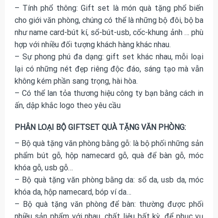
– Tính phổ thông: Gift set là món quà tặng phổ biến
cho giới văn phòng, chúng có thể là những bộ đôi, bộ ba
như name card-bút kí, sổ-bút-usb, cốc-khung ảnh … phù
hợp với nhiều đối tượng khách hàng khác nhau.
– Sự phong phú đa dạng: gift set khác nhau, mỗi loại
lại có những nét đẹp riêng độc đáo, sáng tạo mà vẫn
không kém phần sang trọng, hài hòa.
– Có thể lan tỏa thương hiệu công ty bạn bằng cách in
ấn, dập khắc logo theo yêu cầu
PHÂN LOẠI BỘ GIFTSET QUÀ TẶNG VĂN PHÒNG:
– Bộ quà tặng văn phòng bằng gỗ: là bộ phối những sản
phẩm bút gỗ, hộp namecard gỗ, quà để bàn gỗ, móc
khóa gỗ, usb gỗ…
– Bộ quà tặng văn phòng bằng da: sổ da, usb da, móc
khóa da, hộp namecard, bóp ví da…
– Bộ quà tặng văn phòng để bàn: thường được phối
nhiều sản phẩm với nhau, chất liệu bất kỳ, để phục vụ