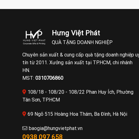
Hưng Việt Phát
QUÀ TẶNG DOANH NGHIỆP
Chuyên sản xuất & cung cấp quà tặng doanh nghiệp u
tín từ 2011. Xưởng sản xuất tại TP.HCM, chi nhánh
HN.
MST:
0310706860
108/18 - 108/20 - 108/22 Phan Huy Ích, Phường
Tân Sơn, TP.HCM
69 Ngõ 515 Hoàng Hoa Thám, Ba Đình, Hà Nội
baogia@hungvietphat.vn
0938 097 658