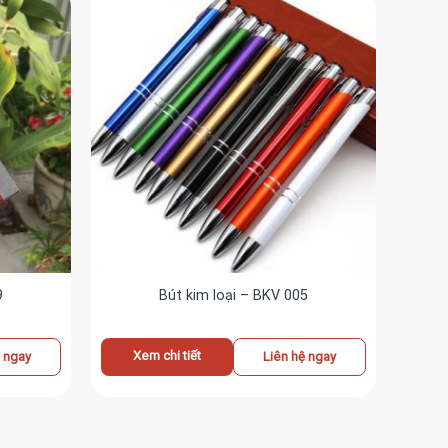
9
Bút kim loại – BKV 005
Xem chi tiết
ệ ngay
Liên hệ ngay