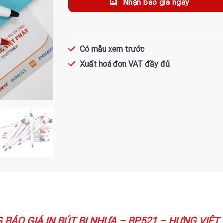
Nhận báo giá ngay
Có mẫu xem trước
Xuất hoá đơn VAT đầy đủ
 BÁO GIÁ IN BÚT BI NHỰA – BP521 – HƯNG VIỆT