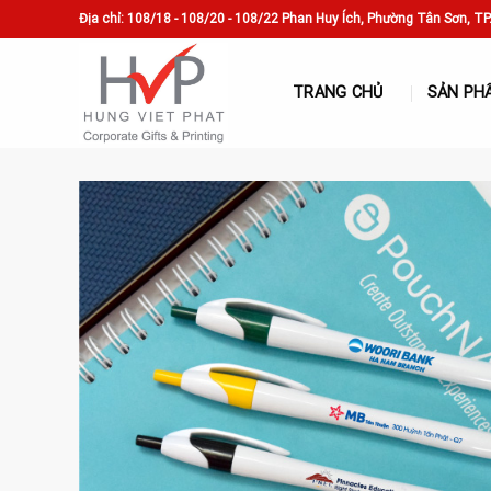
Skip
Địa chỉ: 108/18 - 108/20 - 108/22 Phan Huy Ích, Phường Tân Sơn, T
to
content
TRANG CHỦ
SẢN PH