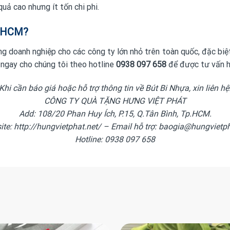
ả cao nhưng ít tốn chi phi.
TPHCM?
ng doanh nghiệp
cho các công ty lớn nhỏ trên toàn quốc, đặc bi
i ngay cho chúng tôi theo hotline
0938 097 658
để được tư vấn h
Khi cần báo giá hoặc hỗ trợ thông tin về Bút Bi Nhựa, xin liên hệ
CÔNG TY QUÀ TẶNG HƯNG VIỆT PHÁT
Add: 108/20 Phan Huy Ích, P.15, Q.Tân Bình, Tp.HCM.
te: http://hungvietphat.net/ – Email hỗ trợ: baogia@hungvietp
Hotline: 0938 097 658