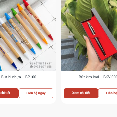
Bút bi nhựa – BP100
Bút kim loại – BKV 00
hi tiết
Xem chi tiết
Liên hệ ngay
Liên h