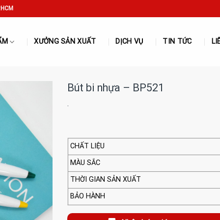
P.HCM
ẨM
XƯỞNG SẢN XUẤT
DỊCH VỤ
TIN TỨC
LI
Bút bi nhựa – BP521
·
CHẤT LIỆU
MÀU SẮC
THỜI GIAN SẢN XUẤT
BẢO HÀNH