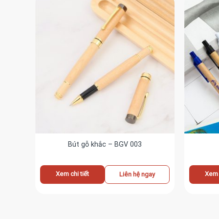
Bút gỗ khắc – BGV 003
Xem chi tiết
Xem c
ay
Liên hệ ngay