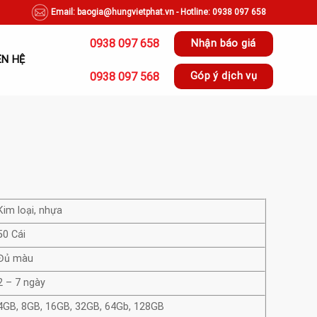
Email: baogia@hungvietphat.vn - Hotline: 0938 097 658
0938 097 658
Nhận báo giá
ÊN HỆ
0938 097 568
Góp ý dịch vụ
Kim loại, nhựa
50 Cái
Đủ màu
2 – 7 ngày
4GB, 8GB, 16GB, 32GB, 64Gb, 128GB