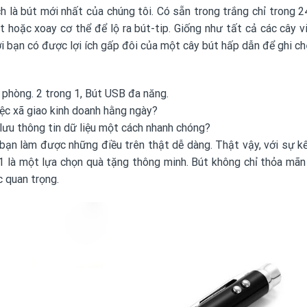
à bút mới nhất của chúng tôi. Có sẵn trong trắng chỉ trong 24 
 hoặc xoay cơ thể để lộ ra bút-tip. Giống như tất cả các cây v
nơi bạn có được lợi ích gấp đôi của một cây bút hấp dẫn để ghi ch
phòng. 2 trong 1, Bút USB đa năng.
ệc xã giao kinh doanh hằng ngày?
lưu thông tin dữ liệu một cách nhanh chóng?
bạn làm được những điều trên thật dễ dàng. Thật vậy, với sự kết
g 1 là một lựa chọn quà tặng thông minh. Bút không chỉ thỏa m
 quan trọng.