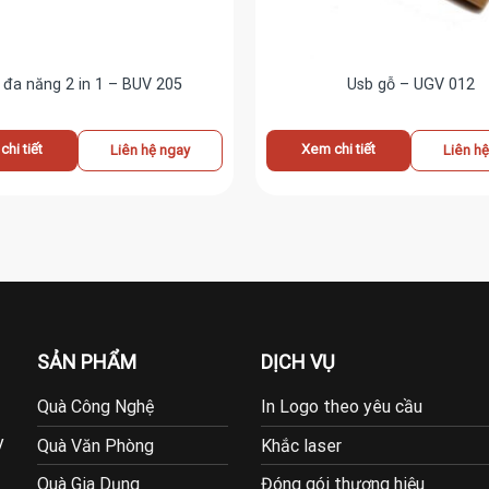
 đa năng 2 in 1 – BUV 205
Usb gỗ – UGV 012
hi tiết
Xem chi tiết
Liên hệ ngay
Liên h
SẢN PHẨM
DỊCH VỤ
Quà Công Nghệ
In Logo theo yêu cầu
y
Quà Văn Phòng
Khắc laser
Quà Gia Dụng
Đóng gói thương hiệu