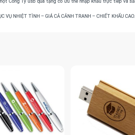
Công Ty usb quà tặng có ưu thế nhập khẩu trực tiếp và sản x
HỤC VỤ NHIỆT TÌNH – GIÁ CẢ CẢNH TRANH – CHIẾT KHẤU CAO.