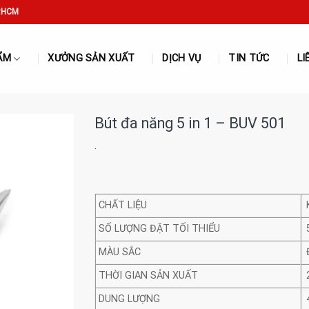
P.HCM
ẨM
XƯỞNG SẢN XUẤT
DỊCH VỤ
TIN TỨC
LI
Bút đa năng 5 in 1 – BUV 501
·
CHẤT LIỆU
SỐ LƯỢNG ĐẶT TỐI THIỂU
MÀU SẮC
THỜI GIAN SẢN XUẤT
DUNG LƯỢNG