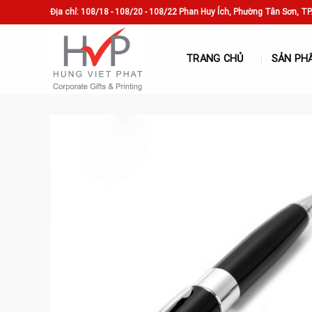
Skip
Địa chỉ: 108/18 - 108/20 - 108/22 Phan Huy Ích, Phường Tân Sơn, T
to
content
TRANG CHỦ
SẢN PH