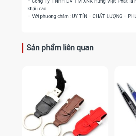
– Công Ty TNHH DV TM XNK Hưng Việt Phát là một 
khấu cao.
– Với phương châm : UY TÍN – CHẤT LƯỢNG – P
Sản phẩm liên quan