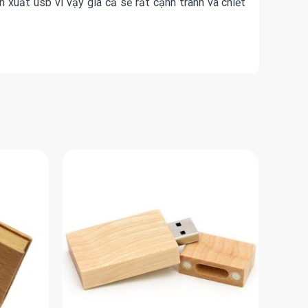
uất usb vì vậy giá cả sẽ rất cạnh tranh và chiết