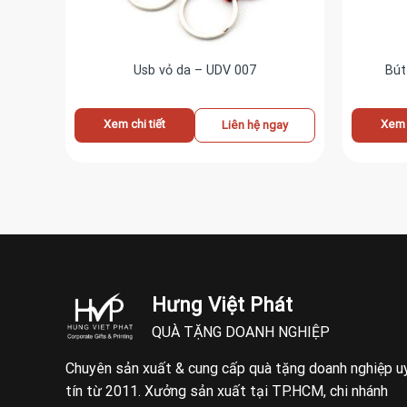
Usb vỏ da – UDV 007
Bút
Xem chi tiết
Xem c
ay
Liên hệ ngay
Hưng Việt Phát
QUÀ TẶNG DOANH NGHIỆP
Chuyên sản xuất & cung cấp quà tặng doanh nghiệp u
tín từ 2011. Xưởng sản xuất tại TP.HCM, chi nhánh