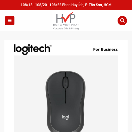
Skip
108/18 - 108/20 - 108/22 Phan Huy Ích, P. Tân Sơn, HCM
to
content