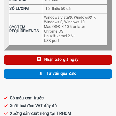
SỐ LƯỢNG
Tối thiểu 50 cái
Windows Vista®, Windows® 7,
Windows 8, Windows 10
Mac OS® X 10.5 or later
SYSTEM
REQUIREMENTS
Chrome OS
Linux® kernel 2.6+
USB port
Nhận báo giá ngay
Tư vấn qua Zalo
Có mẫu xem trước
Xuất hoá đơn VAT đầy đủ
Xưởng sản xuất riêng tại TP.HCM