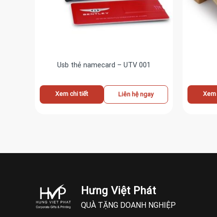
Usb thẻ namecard – UTV 001
Xem chi tiết
Xem c
ay
Liên hệ ngay
Hưng Việt Phát
QUÀ TẶNG DOANH NGHIỆP