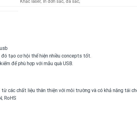
Khắc laser, In đơn sắc, đa sắc,
 usb
a đó tạo cơ hội thể hiện nhiều concepts tốt.
 kiếm để phù hợp với mẫu quà USB.
ừ các chất liệu thân thiện với môi trường và có khả năng tái ch
VN; RoHS