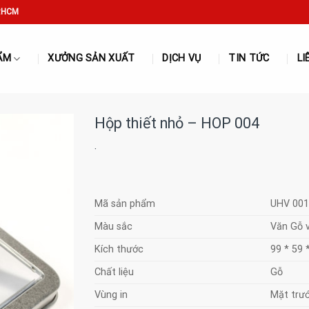
P.HCM
ẨM
XƯỞNG SẢN XUẤT
DỊCH VỤ
TIN TỨC
LI
Hộp thiết nhỏ – HOP 004
·
Mã sản phẩm
UHV 001
Màu sắc
Văn Gỗ v
Kích thước
99 * 59
Chất liệu
Gỗ
Vùng in
Mặt trư