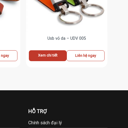
Usb vỏ da – UDV 005
Xem chi tiết
ệ ngay
Liên hệ ngay
HỖ TRỢ
Chính sách đại lý