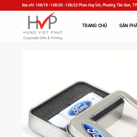
Skip
Địa chỉ: 108/18 - 108/20 - 108/22 Phan Huy Ích, Phường Tân Sơn, T
to
content
TRANG CHỦ
SẢN PH