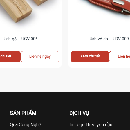
Usb gỗ – UGV 006
Usb vỏ da – UDV 009
hi tiết
Xem chi tiết
Liên hệ ngay
Liên h
SẢN PHẨM
DỊCH VỤ
Quà Công Nghệ
In Logo theo yêu cầu