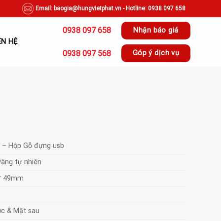
Email: baogia@hungvietphat.vn - Hotline: 0938 097 658
0938 097 658
Nhận báo giá
ÊN HỆ
0938 097 568
Góp ý dịch vụ
 – Hộp Gỗ đựng usb
àng tự nhiên
 * 49mm
ớc & Mặt sau