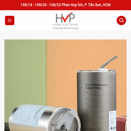
Skip
108/18 - 108/20 - 108/22 Phan Huy Ích, P. Tân Sơn, HCM
to
content