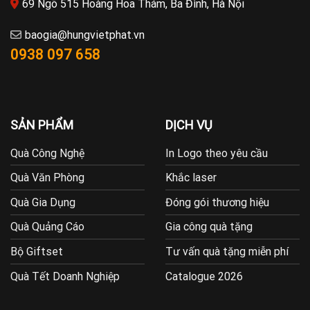
69 Ngõ 515 Hoàng Hoa Thám, Ba Đình, Hà Nội
baogia@hungvietphat.vn
0938 097 658
SẢN PHẨM
DỊCH VỤ
Quà Công Nghệ
In Logo theo yêu cầu
Quà Văn Phòng
Khắc laser
Quà Gia Dụng
Đóng gói thương hiệu
Quà Quảng Cáo
Gia công quà tặng
Bộ Giftset
Tư vấn quà tặng miễn phí
Quà Tết Doanh Nghiệp
Catalogue 2026