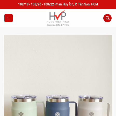
Skip
108/18 - 108/20 - 108/22 Phan Huy Ích, P. Tân Sơn, HCM
to
content