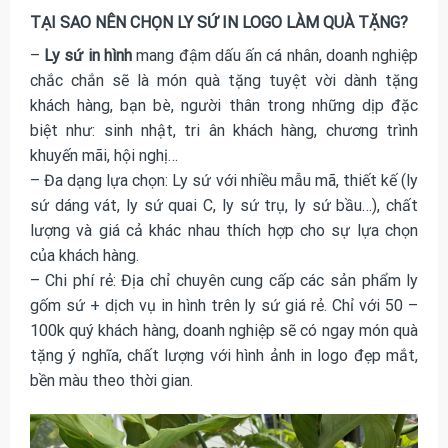
TẠI SAO NÊN CHỌN LY SỨ IN LOGO LÀM QUÀ TẶNG?
–
Ly sứ in hình
mang đậm dấu ấn cá nhân, doanh nghiệp
chắc chắn sẽ là món quà tặng tuyệt vời dành tặng
khách hàng, bạn bè, người thân trong những dịp đặc
biệt như: sinh nhật, tri ân khách hàng, chương trình
khuyến mãi, hội nghị…
– Đa dạng lựa chọn: Ly sứ với nhiều mẫu mã, thiết kế (ly
sứ dáng vát, ly sứ quai C, ly sứ trụ, ly sứ bầu…), chất
lượng và giá cả khác nhau thích hợp cho sự lựa chọn
của khách hàng.
– Chi phí rẻ: Địa chỉ chuyên cung cấp các sản phẩm ly
gốm sứ + dịch vụ in hình trên ly sứ giá rẻ. Chỉ với 50 –
100k quý khách hàng, doanh nghiệp sẽ có ngay món quà
tặng ý nghĩa, chất lượng với hình ảnh in logo đẹp mắt,
bền màu theo thời gian.