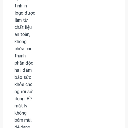
tinh in
logo được
làm từ
chất liệu
an toàn,
không
chứa các
thành
phần độc
hại, đảm
bảo sức
khỏe cho
người sử
dụng. Bề
mặt ly
không
bám mùi,
dễ dàng