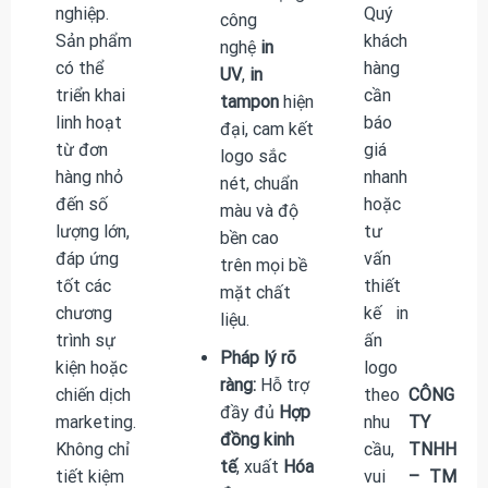
nghiệp.
Quý
công
Sản phẩm
khách
nghệ
in
có thể
hàng
UV
,
in
triển khai
cần
tampon
hiện
linh hoạt
báo
đại, cam kết
từ đơn
giá
logo sắc
hàng nhỏ
nhanh
nét, chuẩn
đến số
hoặc
màu và độ
lượng lớn,
tư
bền cao
đáp ứng
vấn
trên mọi bề
tốt các
thiết
mặt chất
chương
kế in
liệu.
trình sự
ấn
Pháp lý rõ
kiện hoặc
logo
ràng:
Hỗ trợ
chiến dịch
theo
CÔNG
đầy đủ
Hợp
marketing.
nhu
TY
đồng kinh
Không chỉ
cầu,
TNHH
tế
, xuất
Hóa
tiết kiệm
vui
– TM