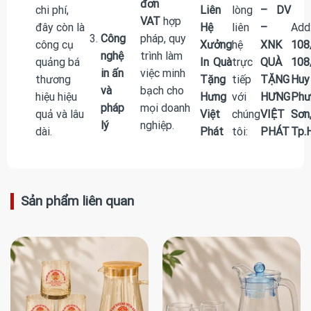
đơn
chi phí,
Liên
lòng
– DV
VAT
hợp
đây còn là
Hệ
liên
–
Add
Công
pháp, quy
công cụ
Xưởng
hệ
XNK
108
nghệ
trình làm
quảng bá
In Quà
trực
QUÀ
108
in ấn
việc minh
thương
Tặng
tiếp
TẶNG
Hu
và
bạch cho
hiệu hiệu
Hưng
với
HƯNG
Phư
pháp
mọi doanh
quả và lâu
Việt
chúng
VIỆT
Sơn
lý
nghiệp.
dài.
Phát
tôi:
PHÁT
Tp.
Sản phẩm liên quan