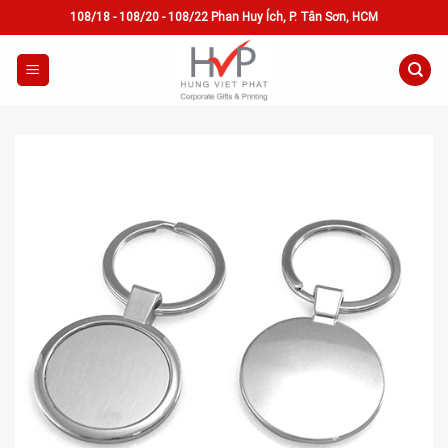
Skip
108/18 - 108/20 - 108/22 Phan Huy Ích, P. Tân Sơn, HCM
to
content