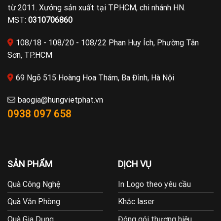
từ 2011. Xưởng sản xuất tại TP.HCM, chi nhánh HN.
MST:
0310706860
108/18 - 108/20 - 108/22 Phan Huy Ích, Phường Tân
Sơn, TP.HCM
69 Ngõ 515 Hoàng Hoa Thám, Ba Đình, Hà Nội
baogia@hungvietphat.vn
0938 097 658
SẢN PHẨM
DỊCH VỤ
Quà Công Nghệ
In Logo theo yêu cầu
Quà Văn Phòng
Khắc laser
Quà Gia Dụng
Đóng gói thương hiệu