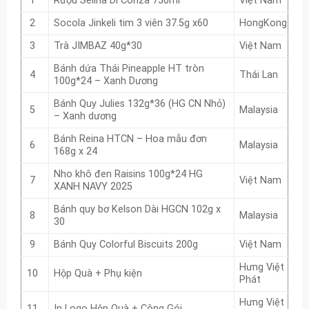
1
Rượu Selina Di Conza 750ml
Việt Nam
2
Socola Jinkeli tim 3 viên 37.5g x60
HongKong
3
Trà JIMBAZ 40g*30
Việt Nam
Bánh dứa Thái Pineapple HT tròn
4
Thái Lan
100g*24 – Xanh Dương
Bánh Quy Julies 132g*36 (HG CN Nhỏ)
5
Malaysia
– Xanh dương
Bánh Reina HTCN – Hoa mẫu đơn
6
Malaysia
168g x 24
Nho khô đen Raisins 100g*24 HG
7
Việt Nam
XANH NAVY 2025
Bánh quy bơ Kelson Dài HGCN 102g x
8
Malaysia
30
9
Bánh Quy Colorful Biscuits 200g
Việt Nam
Hưng Việt
10
Hộp Quà + Phụ kiện
Phát
Hưng Việt
11
In Logo Hộp Quà + Công Gói