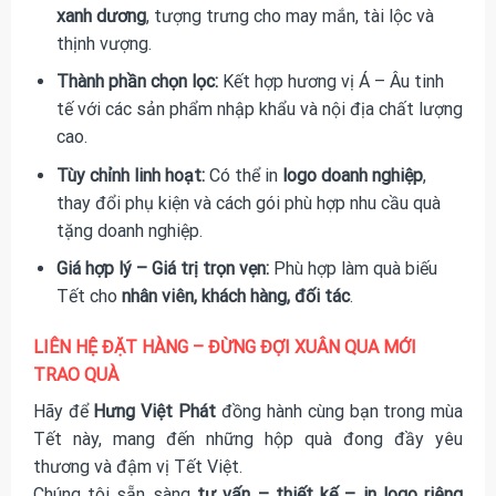
xanh dương
, tượng trưng cho may mắn, tài lộc và
thịnh vượng.
Thành phần chọn lọc:
Kết hợp hương vị Á – Âu tinh
tế với các sản phẩm nhập khẩu và nội địa chất lượng
cao.
Tùy chỉnh linh hoạt:
Có thể in
logo doanh nghiệp
,
thay đổi phụ kiện và cách gói phù hợp nhu cầu quà
tặng doanh nghiệp.
Giá hợp lý – Giá trị trọn vẹn:
Phù hợp làm quà biếu
Tết cho
nhân viên, khách hàng, đối tác
.
LIÊN HỆ ĐẶT HÀNG – ĐỪNG ĐỢI XUÂN QUA MỚI
TRAO QUÀ
Hãy để
Hưng Việt Phát
đồng hành cùng bạn trong mùa
Tết này, mang đến những hộp quà đong đầy yêu
thương và đậm vị Tết Việt.
Chúng tôi sẵn sàng
tư vấn – thiết kế – in logo riêng