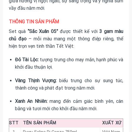
giữa hương vị ngọt ngào, sự sang trọng và ý nghĩa sum
vầy đầu năm mới.
THÔNG TIN SẢN PHẨM
Set quà
“Sắc Xuân 05”
được thiết kế với
3 gam màu
chủ đạo
– mỗi màu mang một thông điệp riêng, thể
hiện trọn vẹn tinh thần Tết Việt:
Đỏ Tài Lộc:
tượng trưng cho may mắn, hạnh phúc và
khởi đầu thuận lợi.
Vàng Thịnh Vượng:
biểu trưng cho sự sung túc,
thành công và phát đạt trong năm mới.
Xanh An Nhiên:
mang đến cảm giác bình yên, cân
bằng và tươi mới cho khởi đầu năm mới.
STT
TÊN SẢN PHẨM
XUẤT XỨ