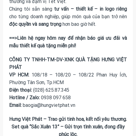
thương và đậm vị Tết Việt.
Chúng tôi sẵn sàng
tư vấn – thiết kế – in logo riêng
cho từng doanh nghiệp, giúp món quà của bạn trở nên
độc quyền và sang trọng
hơn bao giờ hết.
==>Liên hệ ngay hôm nay để nhận báo giá ưu đãi và
mẫu thiết kế quà tặng miễn phí!
CÔNG TY TNHH-TM-DV-XNK QUÀ TẶNG HƯNG VIỆT
PHÁT
VP HCM:
108/18 – 108/20 – 108/22 Phan Huy Ích,
Phường Tân Sơn, Tp.HCM
Điện thoại:
(028) 625.87.345
Hotline / Zalo:
0938 097 658
Email:
baogia@hungvietphat.vn
Hưng Việt Phát – Trao gửi tinh hoa, kết nối yêu thương.
Set quà “Sắc Xuân 13” – Gửi trọn tình xuân, đong đầy
phúc lộc.