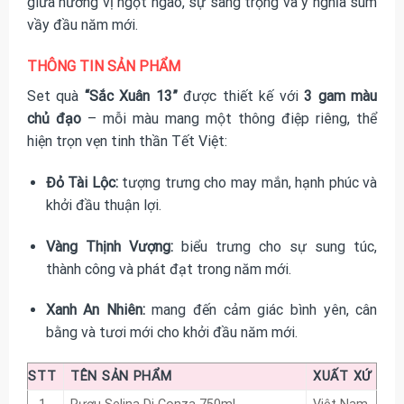
giữa hương vị ngọt ngào, sự sang trọng và ý nghĩa sum
vầy đầu năm mới.
THÔNG TIN SẢN PHẨM
Set quà
“Sắc Xuân 13”
được thiết kế với
3 gam màu
chủ đạo
– mỗi màu mang một thông điệp riêng, thể
hiện trọn vẹn tinh thần Tết Việt:
Đỏ Tài Lộc:
tượng trưng cho may mắn, hạnh phúc và
khởi đầu thuận lợi.
Vàng Thịnh Vượng:
biểu trưng cho sự sung túc,
thành công và phát đạt trong năm mới.
Xanh An Nhiên:
mang đến cảm giác bình yên, cân
bằng và tươi mới cho khởi đầu năm mới.
STT
TÊN SẢN PHẨM
XUẤT XỨ