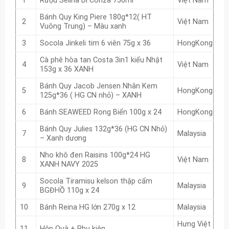
1
Rượu Selina Di Conza 750ml
Việt Nam
Bánh Quy King Piere 180g*12( HT
2
Việt Nam
Vuông Trung) – Màu xanh
3
Socola Jinkeli tim 6 viên 75g x 36
HongKong
Cà phê hòa tan Costa 3in1 kiểu Nhật
4
Việt Nam
153g x 36 XANH
Bánh Quy Jacob Jensen Nhân Kem
5
HongKong
125g*36 ( HG CN nhỏ) – XANH
6
Bánh SEAWEED Rong Biển 100g x 24
HongKong
Bánh Quy Julies 132g*36 (HG CN Nhỏ)
7
Malaysia
– Xanh dương
Nho khô đen Raisins 100g*24 HG
8
Việt Nam
XANH NAVY 2025
Socola Tiramisu kelson thập cẩm
9
Malaysia
BGĐHỒ 110g x 24
10
Bánh Reina HG lớn 270g x 12
Malaysia
Hưng Việt
11
Hộp Quà + Phụ kiện