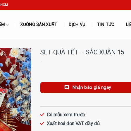
P.HCM
ẨM
XƯỞNG SẢN XUẤT
DỊCH VỤ
TIN TỨC
LI
SET QUÀ TẾT – SẮC XUÂN 15
·
Nhận báo giá ngay
Có mẫu xem trước
Xuất hoá đơn VAT đầy đủ