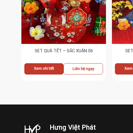
9
SET QUÀ TẾT – SẮC XUÂN 06
SET
Xem chi tiết
Xem c
ay
Liên hệ ngay
Hưng Việt Phát