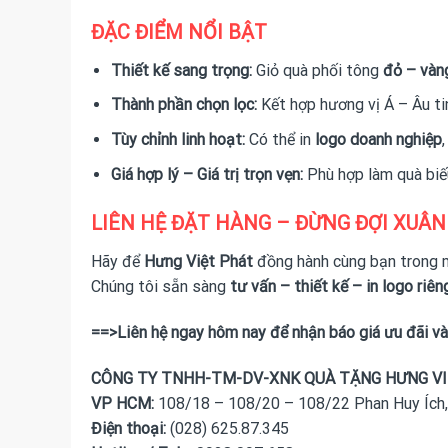
ĐẶC ĐIỂM NỔI BẬT
Thiết kế sang trọng:
Giỏ quà phối tông
đỏ – vàn
Thành phần chọn lọc:
Kết hợp hương vị Á – Âu ti
Tùy chỉnh linh hoạt:
Có thể in
logo doanh nghiệp
Giá hợp lý – Giá trị trọn vẹn:
Phù hợp làm quà bi
LIÊN HỆ ĐẶT HÀNG – ĐỪNG ĐỢI XUÂN
Hãy để
Hưng Việt Phát
đồng hành cùng bạn trong m
Chúng tôi sẵn sàng
tư vấn – thiết kế – in logo riên
==>Liên hệ ngay hôm nay để nhận báo giá ưu đãi và
CÔNG TY TNHH-TM-DV-XNK QUÀ TẶNG HƯNG V
VP HCM:
108/18 – 108/20 – 108/22 Phan Huy Ích
Điện thoại:
(028) 625.87.345