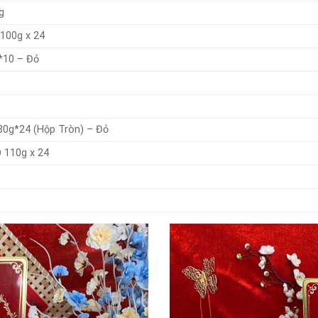
g
100g x 24
*10 – Đỏ
80g*24 (Hộp Tròn) – Đỏ
 110g x 24