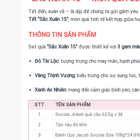
Tết đến, xuân về – là dịp để chúng ta gửi gắm yêu 
Tết “Sắc Xuân 15”
, món quà tinh tế kết hợp giữa h
THÔNG TIN SẢN PHẨM
Set quà
“Sắc Xuân 15”
được thiết kế với
3 gam mà
Đỏ Tài Lộc:
tượng trưng cho may mắn, hạnh phúc 
Vàng Thịnh Vượng:
biểu trưng cho sự sung túc, 
Xanh An Nhiên:
mang đến cảm giác bình yên, cân
STT
TÊN SẢN PHẨM
1
Socola Jinkeli quả cầu 62.5g x 36
2
Táo tàu đỏ khô
3
Bánh Quy Jacob Socola Sữa 108g*24 (H