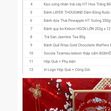
4
Kẹo cứng nhân trái cây HT Hoa Trắng 80
5
Bánh LAYER THOUSAND Dăm Bông Ruốc 
6
Bánh dứa Thái Pineapple HT Vuông 250g
7
Bánh quy bơ Kelson HGCN LỚN 252g x 12
8
Trà San Jasmine Tea 80g
9
Bánh Quế Ritax Gold Chocolate Waffers 
10
Socola Tiramisu kelson thập cẩm BGĐHỒ
11
Hộp Quà + Phụ kiện
12
In Logo Hộp Quà + Công Gói