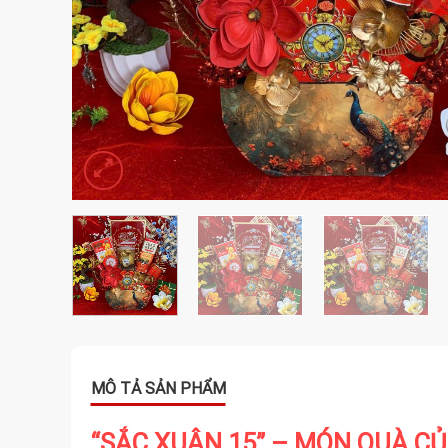
“SẮC XUÂN 15” – MÓN QUÀ CỦ