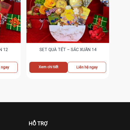
N 12
SET QUÀ TẾT – SẮC XUÂN 14
Xem chi tiết
ệ ngay
Liên hệ ngay
HỖ TRỢ