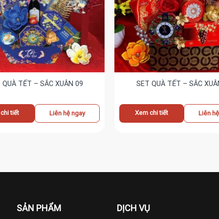
 QUÀ TẾT – SẮC XUÂN 09
SET QUÀ TẾT – SẮC XUÂ
hi tiết
Xem chi tiết
Liên hệ ngay
Liên h
SẢN PHẨM
DỊCH VỤ