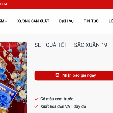
P.HCM
ẨM
XƯỞNG SẢN XUẤT
DỊCH VỤ
TIN TỨC
LI
SET QUÀ TẾT – SẮC XUÂN 19
·
Nhận báo giá ngay
Có mẫu xem trước
Xuất hoá đơn VAT đầy đủ