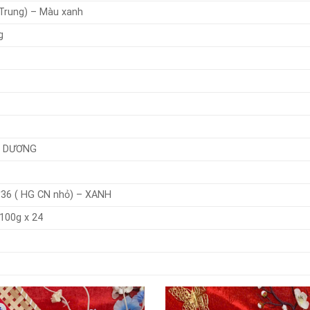
Trung) – Màu xanh
g
NH DƯƠNG
36 ( HG CN nhỏ) – XANH
00g x 24