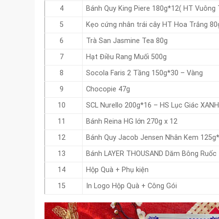
4
Bánh Quy King Piere 180g*12( HT Vuông 
5
Kẹo cứng nhân trái cây HT Hoa Trắng 80
6
Trà San Jasmine Tea 80g
7
Hạt Điều Rang Muối 500g
8
Socola Faris 2 Tầng 150g*30 – Vàng
9
Chocopie 47g
10
SCL Nurello 200g*16 – HS Lục Giác XA
11
Bánh Reina HG lớn 270g x 12
12
Bánh Quy Jacob Jensen Nhân Kem 125g*
13
Bánh LAYER THOUSAND Dăm Bông Ruốc 1
14
Hộp Quà + Phụ kiện
15
In Logo Hộp Quà + Công Gói