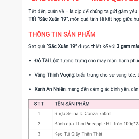
Tết đến, xuân về – là dịp để chúng ta gửi gắm yêu 
Tết “Sắc Xuân 19”
, món quà tinh tế kết hợp giữa h
THÔNG TIN SẢN PHẨM
Set quà
“Sắc Xuân 19”
được thiết kế với
3 gam mà
Đỏ Tài Lộc:
tượng trưng cho may mắn, hạnh phúc 
Vàng Thịnh Vượng:
biểu trưng cho sự sung túc, 
Xanh An Nhiên:
mang đến cảm giác bình yên, cân
STT
TÊN SẢN PHẨM
1
Rượu Selina Di Conza 750ml
2
Bánh dứa Thái Pineapple HT tròn 100g*
3
Kẹo Túi Giấy Thần Thài