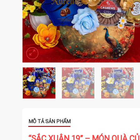
“SẮC XUÂN 19” – MÓN QUÀ CỦ