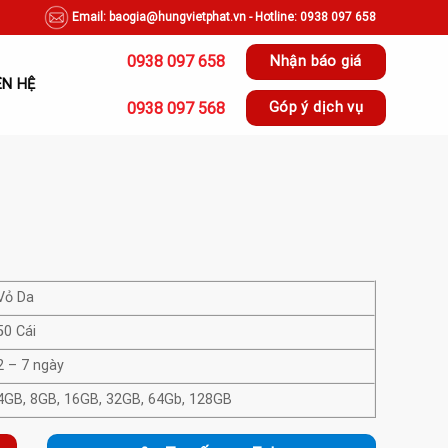
Email: baogia@hungvietphat.vn - Hotline: 0938 097 658
0938 097 658
Nhận báo giá
ÊN HỆ
0938 097 568
Góp ý dịch vụ
Vỏ Da
50 Cái
2 – 7 ngày
4GB, 8GB, 16GB, 32GB, 64Gb, 128GB