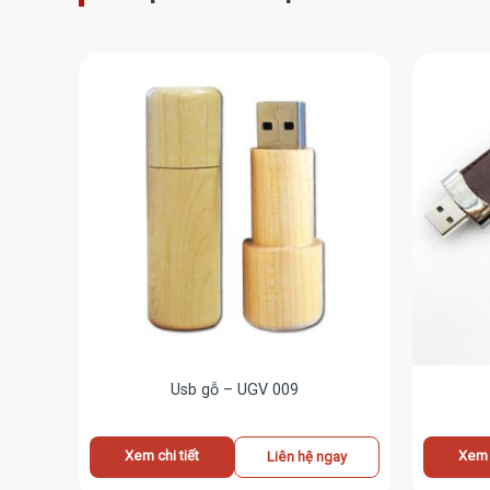
Usb gỗ – UGV 009
Xem chi tiết
Xem c
ay
Liên hệ ngay