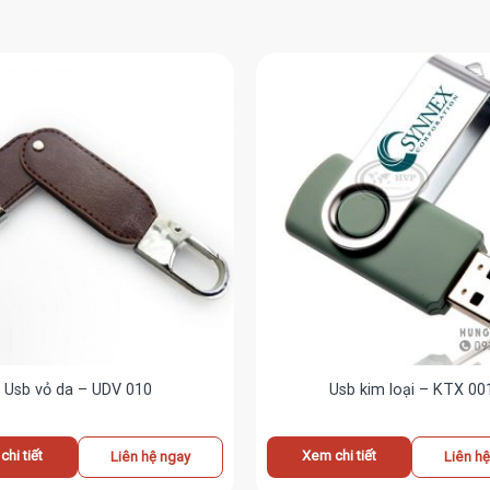
Usb vỏ da – UDV 010
Usb kim loại – KTX 00
hi tiết
Xem chi tiết
Liên hệ ngay
Liên h