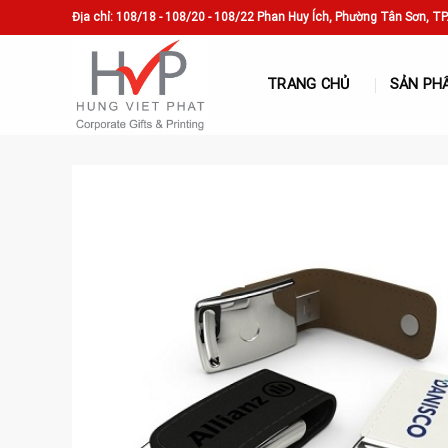
Skip
Địa chỉ: 108/18 - 108/20 - 108/22 Phan Huy Ích, Phường Tân Sơn, T
to
content
TRANG CHỦ
SẢN PH