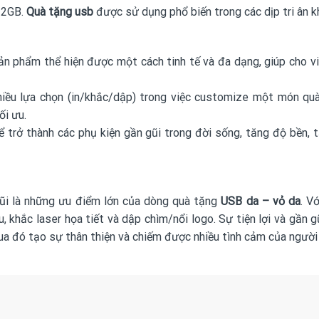
32GB.
Quà tặng usb
được sử dụng phổ biến trong các dịp tri ân kh
ản phẩm thể hiện được một cách tinh tế và đa dạng, giúp cho vi
hiều lựa chọn (in/khắc/dập) trong việc customize một món q
ối ưu.
để trở thành các phụ kiện gần gũi trong đời sống, tăng độ bền,
 gũi là những ưu điểm lớn của dòng quà tặng
USB da – vỏ da
. V
, khắc laser họa tiết và dập chìm/nổi logo. Sự tiện lợi và gần
ua đó tạo sự thân thiện và chiếm được nhiều tình cảm của người