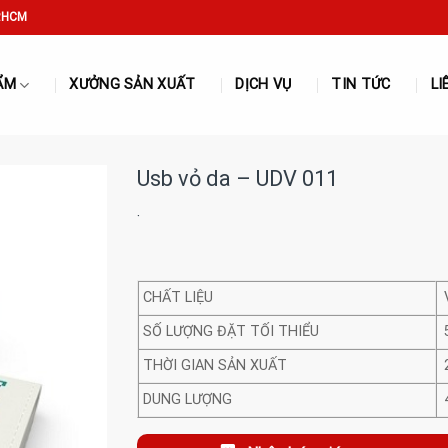
P.HCM
ẨM
XƯỞNG SẢN XUẤT
DỊCH VỤ
TIN TỨC
LI
Usb vỏ da – UDV 011
·
CHẤT LIỆU
SỐ LƯỢNG ĐẶT TỐI THIỂU
THỜI GIAN SẢN XUẤT
DUNG LƯỢNG