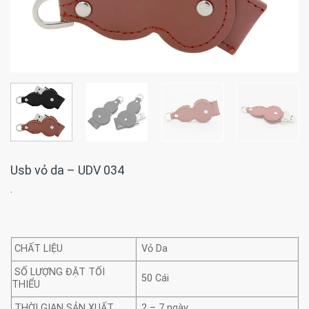
Usb vỏ da – UDV 034
·
CHẤT LIỆU
Vỏ Da
SỐ LƯỢNG ĐẶT TỐI
50 Cái
THIỂU
THỜI GIAN SẢN XUẤT
2 – 7 ngày