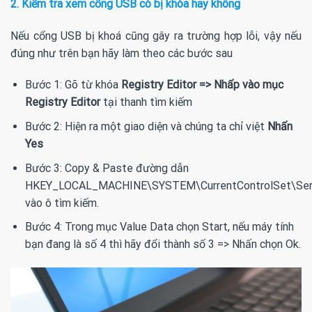
2. Kiểm tra xem cổng USB có bị khóa hay không
Nếu cổng USB bị khoá cũng gây ra trường hợp lỗi, vậy nếu
đúng như trên bạn hãy làm theo các bước sau
Bước 1: Gõ từ khóa
Registry Editor => Nhấp vào mục
Registry Editor
tại thanh tìm kiếm
Bước 2: Hiện ra một giao diện và chúng ta chỉ việt
Nhấn
Yes
Bước 3: Copy & Paste đường dẫn
HKEY_LOCAL_MACHINE\SYSTEM\CurrentControlSet\Se
vào ô tìm kiếm.
Bước 4: Trong mục Value Data chọn Start, nếu máy tính
bạn đang là số 4 thì hãy đổi thành số 3 => Nhấn chọn Ok.