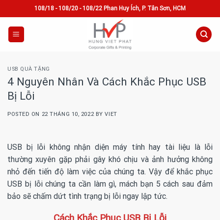
Skip
108/18 - 108/20 - 108/22 Phan Huy Ích, P. Tân Sơn, HCM
to
content
USB QUÀ TẶNG
4 Nguyên Nhân Và Cách Khắc Phục USB
Bị Lỗi
POSTED ON
22 THÁNG 10, 2022
BY
VIET
USB bị lỗi không nhận diện máy tính hay tài liệu là lỗi
thường xuyên gặp phải gây khó chịu và ảnh hưởng không
nhỏ đến tiến độ làm việc của chúng ta. Vậy để khắc phục
USB bị lỗi chúng ta cần làm gì, mách bạn 5 cách sau đảm
bảo sẽ chấm dứt tình trạng bị lỗi ngay lập tức.
Cách Khắc Phục USB Bị Lỗi