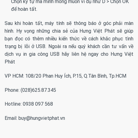
Chọn ký tự mà mình mong muốn ví dụ như D > Chọn OK
để hoàn tất.
Sau khi hoàn tất, máy tính sẽ thông báo ở góc phải màn
hình. Hy vọng những chia sẻ của Hưng Việt Phát sẽ giúp
bạn đọc có thêm nhiều kiến thức về cách khắc phục tình
trạng bị lỗi ở USB. Ngoài ra nếu quý khách cần tư vấn về
dịch vụ
in gia công USB
hãy liên hệ ngay cho Hưng Việt
Phát
VP HCM: 108/20 Phan Huy Ích, P.15, Q.Tân Bình, Tp.HCM
Phone: (028)625.87.345
Hotline: 0938 097 568
Email:
buy@hungvietphat.vn