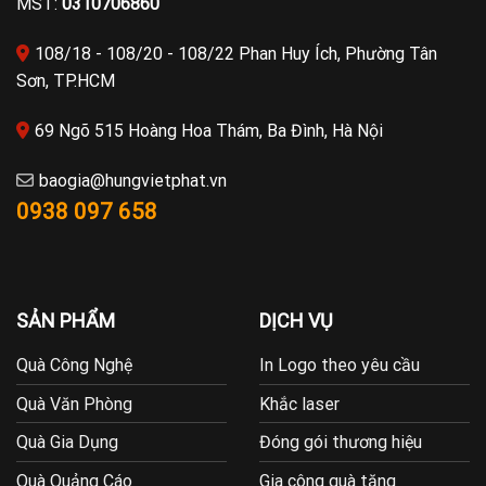
MST:
0310706860
108/18 - 108/20 - 108/22 Phan Huy Ích, Phường Tân
Sơn, TP.HCM
69 Ngõ 515 Hoàng Hoa Thám, Ba Đình, Hà Nội
baogia@hungvietphat.vn
0938 097 658
SẢN PHẨM
DỊCH VỤ
Quà Công Nghệ
In Logo theo yêu cầu
Quà Văn Phòng
Khắc laser
Quà Gia Dụng
Đóng gói thương hiệu
Quà Quảng Cáo
Gia công quà tặng