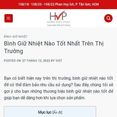
Skip
108/18 - 108/20 - 108/22 Phan Huy Ích, P. Tân Sơn, HCM
to
content
BÌNH GIỮ NHIỆT
Bình Giữ Nhiệt Nào Tốt Nhất Trên Thị
Trường
POSTED ON
27 THÁNG 12, 2022
BY
VIET
Bạn có biết hiện nay trên thị trường, bình giữ nhiệt nào tốt
để có thể đảm bảo nhu cầu sử dụng? Sau đây, chúng tôi sẽ
gợi ý cho bạn những thương hiệu bình giữ nhiệt nào tốt để
giúp bạn dễ dàng hơn khi lựa chọn sản phẩm.
Mục lục
[
Ẩn đi
]