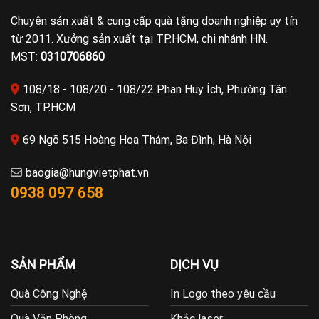
Chuyên sản xuất & cung cấp quà tặng doanh nghiệp uy tín
từ 2011. Xưởng sản xuất tại TP.HCM, chi nhánh HN.
MST:
0310706860
108/18 - 108/20 - 108/22 Phan Huy Ích, Phường Tân
Sơn, TP.HCM
69 Ngõ 515 Hoàng Hoa Thám, Ba Đình, Hà Nội
baogia@hungvietphat.vn
0938 097 658
SẢN PHẨM
DỊCH VỤ
Quà Công Nghệ
In Logo theo yêu cầu
Quà Văn Phòng
Khắc laser