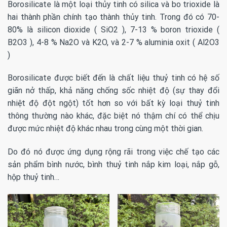
Borosilicate là một loại thủy tinh có silica và bo trioxide là
hai thành phần chính tạo thành thủy tinh. Trong đó có 70-
80% là silicon dioxide ( SiO2 ), 7-13 % boron trioxide (
B2O3 ), 4-8 % Na2O và K2O, và 2-7 % aluminia oxit ( Al2O3
)
Borosilicate được biết đến là chất liệu thuỷ tinh có hệ số
giãn nở thấp, khả năng chống sốc nhiệt độ (sự thay đổi
nhiệt độ đột ngột) tốt hơn so với bất kỳ loại thuỷ tinh
thông thường nào khác, đặc biệt nó thậm chí có thể chịu
được mức nhiệt độ khác nhau trong cùng một thời gian.
Do đó nó được ứng dụng rộng rãi trong việc chế tạo các
sản phẩm bình nước, bình thuỷ tinh nắp kim loại, nắp gỗ,
hộp thuỷ tinh…