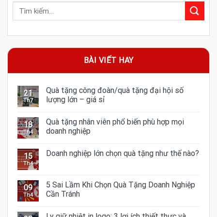
BÀI VIẾT HAY
Quà tặng công đoàn/quà tặng đại hội số
21
lượng lớn – giá sỉ
Th7
Quà tặng nhân viên phổ biến phù hợp mọi
18
doanh nghiệp
Th4
Doanh nghiệp lớn chọn quà tặng như thế nào?
15
Th4
5 Sai Lầm Khi Chọn Quà Tặng Doanh Nghiệp
09
Cần Tránh
Th4
Ly giữ nhiệt in logo: 3 lợi ích thiết thực và