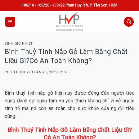
Skip
108/18 - 108/20 - 108/22 Phan Huy Ích, P. Tân Sơn, HCM
to
content
BÌNH GIỮ NHIỆT
Bình Thuỷ Tinh Nắp Gỗ Làm Bằng Chất
Liệu Gì?Có An Toàn Không?
POSTED ON
22 THÁNG 8, 2022
BY
VIET
Bình thuỷ tinh nắp gỗ hiện nay được đông đảo người tiêu
dùng dành sự quan tâm và yêu thích không chỉ vì vẻ ngoài
tinh tế mà nó còn an toàn cho sức khỏe của người tiêu
dùng.
Bình Thuỷ Tinh Nắp Gỗ Làm Bằng Chất Liệu Gì?
Có An Toàn Không?