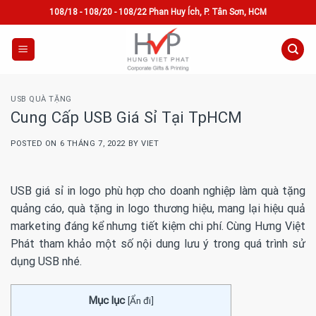
Skip
108/18 - 108/20 - 108/22 Phan Huy Ích, P. Tân Sơn, HCM
to
content
USB QUÀ TẶNG
Cung Cấp USB Giá Sỉ Tại TpHCM
POSTED ON
6 THÁNG 7, 2022
BY
VIET
USB giá sỉ in logo phù hợp cho doanh nghiệp làm quà tặng
quảng cáo, quà tặng in logo thương hiệu, mang lại hiệu quả
marketing đáng kể nhưng tiết kiệm chi phí. Cùng Hưng Việt
Phát tham khảo một số nội dung lưu ý trong quá trình sử
dụng USB nhé.
Mục lục
[
Ẩn đi
]