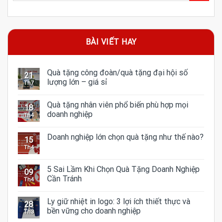
BÀI VIẾT HAY
Quà tặng công đoàn/quà tặng đại hội số
21
lượng lớn – giá sỉ
Th7
Quà tặng nhân viên phổ biến phù hợp mọi
18
doanh nghiệp
Th4
Doanh nghiệp lớn chọn quà tặng như thế nào?
15
Th4
5 Sai Lầm Khi Chọn Quà Tặng Doanh Nghiệp
09
Cần Tránh
Th4
Ly giữ nhiệt in logo: 3 lợi ích thiết thực và
28
bền vững cho doanh nghiệp
Th3