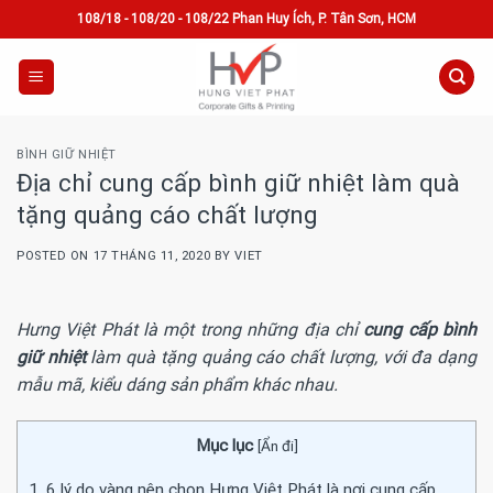
Skip
108/18 - 108/20 - 108/22 Phan Huy Ích, P. Tân Sơn, HCM
to
content
BÌNH GIỮ NHIỆT
Địa chỉ cung cấp bình giữ nhiệt làm quà
tặng quảng cáo chất lượng
POSTED ON
17 THÁNG 11, 2020
BY
VIET
Hưng Việt Phát là một trong những địa chỉ
cung cấp bình
giữ nhiệt
làm quà tặng quảng cáo chất lượng, với đa dạng
mẫu mã, kiểu dáng sản phẩm khác nhau.
Mục lục
[
Ẩn đi
]
1. 6 lý do vàng nên chọn Hưng Việt Phát là nơi cung cấp