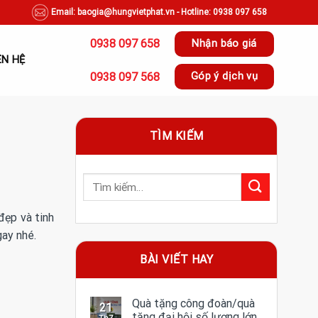
Email: baogia@hungvietphat.vn - Hotline: 0938 097 658
0938 097 658
Nhận báo giá
ÊN HỆ
0938 097 568
Góp ý dịch vụ
TÌM KIẾM
đẹp và tinh
gay nhé.
BÀI VIẾT HAY
Quà tặng công đoàn/quà
21
tặng đại hội số lượng lớn