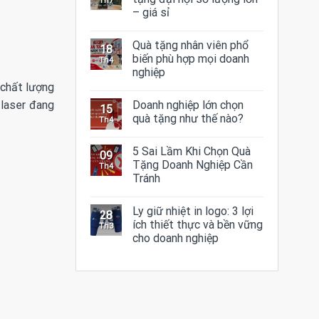
Th7
– giá sỉ
Quà tặng nhân viên phổ
18
biến phù hợp mọi doanh
Th4
nghiệp
 chất lượng
Doanh nghiệp lớn chọn
 laser đang
15
quà tặng như thế nào?
Th4
5 Sai Lầm Khi Chọn Quà
09
Tặng Doanh Nghiệp Cần
Th4
Tránh
Ly giữ nhiệt in logo: 3 lợi
28
ích thiết thực và bền vững
Th3
cho doanh nghiệp