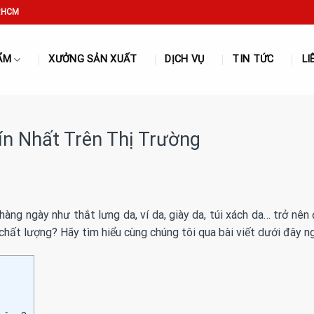
P.HCM
ẨM
XƯỞNG SẢN XUẤT
DỊCH VỤ
TIN TỨC
LI
ín Nhất Trên Thị Trường
ng ngày như thắt lưng da, ví da, giày da, túi xách da… trở nên 
n chất lượng? Hãy tìm hiểu cùng chúng tôi qua bài viết dưới đây n