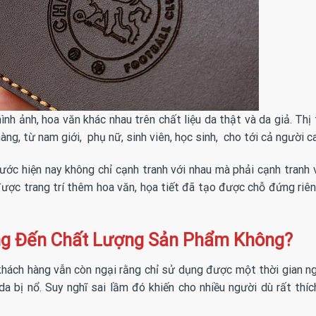
hình ảnh, hoa văn khác nhau trên chất liệu da thật và da giả. Thị
ng, từ nam giới, phụ nữ, sinh viên, học sinh, cho tới cả người 
ớc hiện nay không chỉ cạnh tranh với nhau mà phải cạnh tranh 
ược trang trí thêm hoa văn, họa tiết đã tạo được chỗ đứng riê
ng Đến Chất Lượng Sản Phẩm Không?
hách hàng vẫn còn ngại rằng chỉ sử dụng được một thời gian ng
da bị nổ. Suy nghĩ sai lầm đó khiến cho nhiều người dù rất thíc