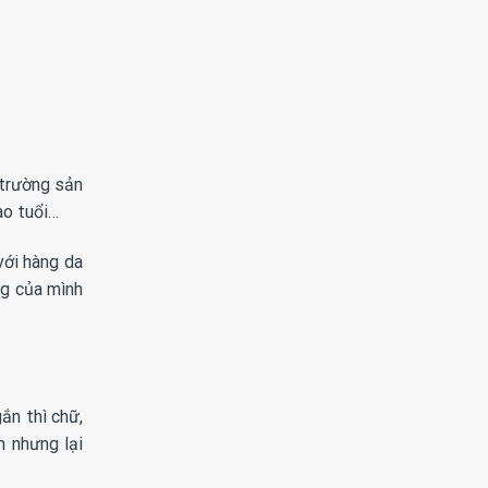
 trường sản
cao tuổi…
với hàng da
ng của mình
ắn thì chữ,
h nhưng lại