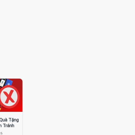
 Quà Tặng
n Tránh
26