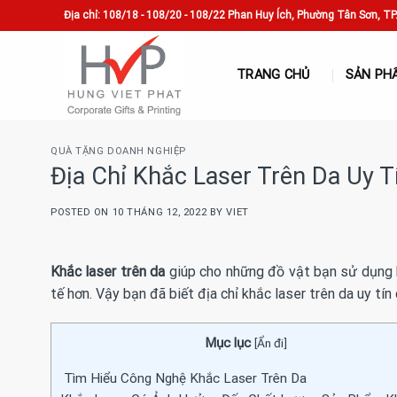
Skip
Địa chỉ: 108/18 - 108/20 - 108/22 Phan Huy Ích, Phường Tân Sơn, T
to
content
TRANG CHỦ
SẢN PH
QUÀ TẶNG DOANH NGHIỆP
Địa Chỉ Khắc Laser Trên Da Uy T
POSTED ON
10 THÁNG 12, 2022
BY
VIET
Khắc laser trên da
giúp cho những đồ vật bạn sử dụng hà
tế hơn. Vậy bạn đã biết địa chỉ khắc laser trên da uy tí
Mục lục
[
Ẩn đi
]
Tìm Hiểu Công Nghệ Khắc Laser Trên Da