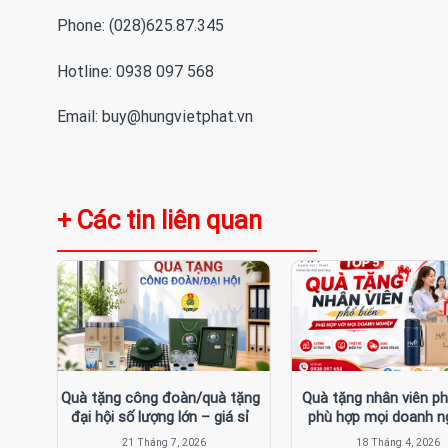
Phone: (028)625.87.345
Hotline: 0938 097 568
Email: buy@hungvietphat.vn
+ Các tin liên quan
Ngày
Quà tặng công đoàn/quà tặng
Quà tặng nhân viên ph
ng
đại hội số lượng lớn – giá sỉ
phù hợp mọi doanh n
iáo
21 Tháng 7, 2026
18 Tháng 4, 2026