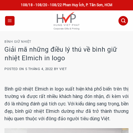
Skip
108/18 - 108/20 - 108/22 Phan Huy Ích, P. Tân Sơn, HCM
to
content
BÌNH GIỮ NHIỆT
Giải mã những điều lý thú về bình giữ
nhiệt Elmich in logo
POSTED ON
5 THÁNG 4, 2022
BY
VIET
Bình giữ nhiệt Elmich in logo xuất hiện khá phổ biến trên thị
trường và được rất nhiều khách hàng đón nhận, đi kèm với
đó là những đánh giá tích cực. Với kiểu dáng sang trọng, bền
đẹp, bình giữ nhiệt Elmich dường như đã trở thành thương
hiệu quen thuộc với đông đảo người tiêu dùng Việt.