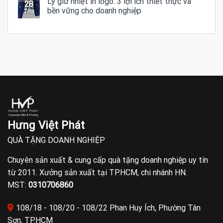
Ly giữ nhiệt in logo: 3 lợi ích thiết thực và
28
bền vững cho doanh nghiệp
Th3
Hưng Việt Phát
QUÀ TẶNG DOANH NGHIỆP
Chuyên sản xuất & cung cấp quà tặng doanh nghiệp uy tín
từ 2011. Xưởng sản xuất tại TP.HCM, chi nhánh HN.
MST:
0310706860
108/18 - 108/20 - 108/22 Phan Huy Ích, Phường Tân
Sơn, TP.HCM