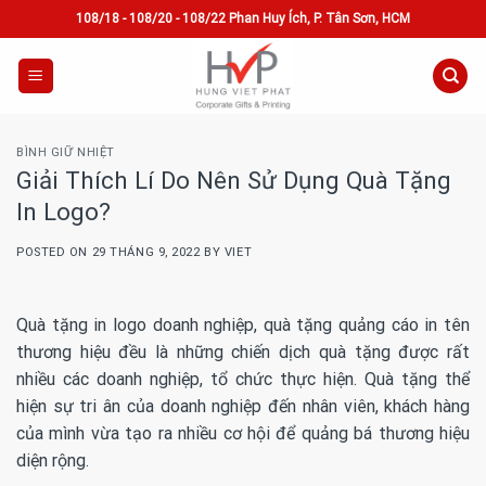
Skip
108/18 - 108/20 - 108/22 Phan Huy Ích, P. Tân Sơn, HCM
to
content
BÌNH GIỮ NHIỆT
Giải Thích Lí Do Nên Sử Dụng Quà Tặng
In Logo?
POSTED ON
29 THÁNG 9, 2022
BY
VIET
Quà tặng in logo doanh nghiệp, quà tặng quảng cáo in tên
thương hiệu đều là những chiến dịch quà tặng được rất
nhiều các doanh nghiệp, tổ chức thực hiện. Quà tặng thể
hiện sự tri ân của doanh nghiệp đến nhân viên, khách hàng
của mình vừa tạo ra nhiều cơ hội để quảng bá thương hiệu
diện rộng.