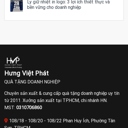
Ly giữ nhiệt in logo: 3 lợi ích thiết thực và
28
bền vững cho doanh nghiệp
Th3
Hưng Việt Phát
QUÀ TẶNG DOANH NGHIỆP
Chuyên sản xuất & cung cấp quà tặng doanh nghiệp uy tín
từ 2011. Xưởng sản xuất tại TP.HCM, chi nhánh HN.
MST:
0310706860
108/18 - 108/20 - 108/22 Phan Huy Ích, Phường Tân
Sơn, TP.HCM