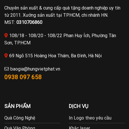
Chuyên sản xuất & cung cấp quà tặng doanh nghiệp uy tín
từ 2011. Xưởng sản xuất tại TP.HCM, chi nhánh HN.
MST:
0310706860
108/18 - 108/20 - 108/22 Phan Huy Ích, Phường Tân
Sơn, TP.HCM
69 Ngõ 515 Hoàng Hoa Thám, Ba Đình, Hà Nội
baogia@hungvietphat.vn
0938 097 658
SẢN PHẨM
DỊCH VỤ
Quà Công Nghệ
In Logo theo yêu cầu
Quà Văn Phòng
Khắc laser