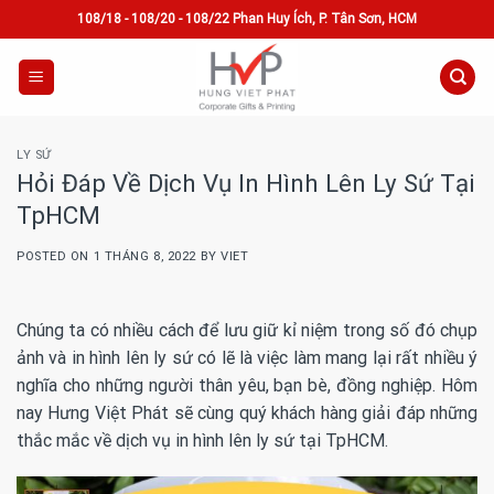
Skip
108/18 - 108/20 - 108/22 Phan Huy Ích, P. Tân Sơn, HCM
to
content
LY SỨ
Hỏi Đáp Về Dịch Vụ In Hình Lên Ly Sứ Tại
TpHCM
POSTED ON
1 THÁNG 8, 2022
BY
VIET
Chúng ta có nhiều cách để lưu giữ kỉ niệm trong số đó chụp
ảnh và in hình lên ly sứ có lẽ là việc làm mang lại rất nhiều ý
nghĩa cho những người thân yêu, bạn bè, đồng nghiệp. Hôm
nay Hưng Việt Phát sẽ cùng quý khách hàng giải đáp những
thắc mắc về dịch vụ in hình lên ly sứ tại TpHCM.