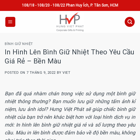
Skip
108/18 - 108/20 - 108/22 Phan Huy Ích, P. Tân Sơn, HCM
to
content
BÌNH GIỮ NHIỆT
In Hình Lên Bình Giữ Nhiệt Theo Yêu Cầu
Giá Rẻ – Bền Màu
POSTED ON
7 THÁNG 9, 2022
BY
VIET
Bạn đã quá nhàm chán trong việc sử dụng một bình giữ
nhiệt thông thường? Bạn muốn lưu giữ những tấm ảnh kỉ
niệm, lưu ảnh idol? Hưng Việt Phát sẽ giúp chiếc bình giữ
nhiệt của bạn trở nên khác biệt hơn với loại hình dịch vụ in
mới: In hình lên bình giữ nhiệt giá rẻ và số lượng theo yêu
cầu. Màu in lên bình được đảm bảo về độ bền màu, không