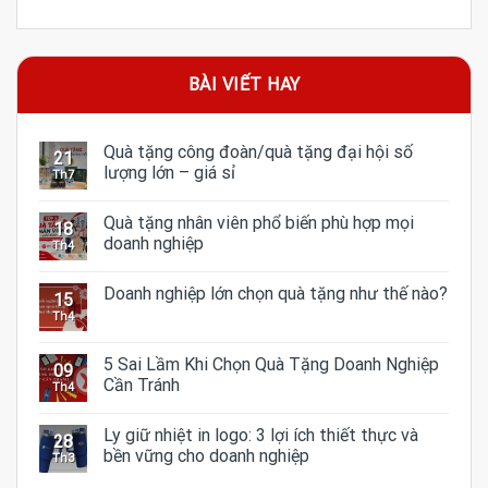
BÀI VIẾT HAY
Quà tặng công đoàn/quà tặng đại hội số
21
lượng lớn – giá sỉ
Th7
Quà tặng nhân viên phổ biến phù hợp mọi
18
doanh nghiệp
Th4
Doanh nghiệp lớn chọn quà tặng như thế nào?
15
Th4
5 Sai Lầm Khi Chọn Quà Tặng Doanh Nghiệp
09
Cần Tránh
Th4
Ly giữ nhiệt in logo: 3 lợi ích thiết thực và
28
bền vững cho doanh nghiệp
Th3