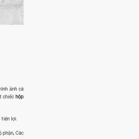
hình ảnh cá
t chiếc
hộp
iện lợi.
ộ phận, Các