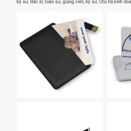
kỹ sư, Bác sĩ, Giáo sư, giảng viên, kỹ sư, Chủ hộ kinh d