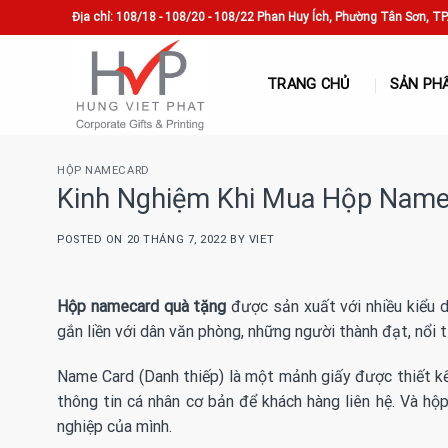
Skip
Địa chỉ: 108/18 - 108/20 - 108/22 Phan Huy Ích, Phường Tân Sơn, T
to
content
TRANG CHỦ
SẢN PH
HỘP NAMECARD
Kinh Nghiệm Khi Mua Hộp Nam
POSTED ON
20 THÁNG 7, 2022
BY
VIET
Hộp namecard quà tặng
được sản xuất với nhiều kiểu 
gắn liền với dân văn phòng, những người thành đạt, nổi t
Name Card (Danh thiếp) là một mảnh giấy được thiết k
thông tin cá nhân cơ bản để khách hàng liên hệ. Và h
nghiệp của mình.