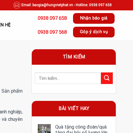
Email: baogia@hungvietphat.vn - Hotline: 0938 097 658
0938 097 658
Nhận báo giá
ÊN HỆ
0938 097 568
Góp ý dịch vụ
TÌM KIẾM
g. Sản phẩm
BÀI VIẾT HAY
anh nghiệp,
g và chuyên
Quà tặng công đoàn/quà
21
tặng đại hội số lượng lớn