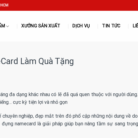
P.HCM
ẨM
XƯỞNG SẢN XUẤT
DỊCH VỤ
TIN TỨC
LI
eCard Làm Quà Tặng
dáng đa dạng khác nhau có lẽ đã quá quen thuộc với người dùn
iếng… cực kỳ tiện lợi và nhỏ gọn
ế chuyên nghiệp, đẹp mắt trên đó phổ cập những nội dung về do
ộp đựng namecard là giải pháp giúp bạn nâng tầm sự sang trọn