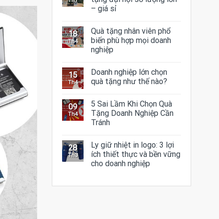
Th7
– giá sỉ
Quà tặng nhân viên phổ
18
biến phù hợp mọi doanh
Th4
nghiệp
Doanh nghiệp lớn chọn
15
quà tặng như thế nào?
Th4
5 Sai Lầm Khi Chọn Quà
09
Tặng Doanh Nghiệp Cần
Th4
Tránh
Ly giữ nhiệt in logo: 3 lợi
28
ích thiết thực và bền vững
Th3
cho doanh nghiệp