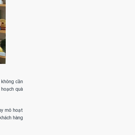
ẽ không cần
ế hoạch quà
quy mô hoạt
 khách hàng