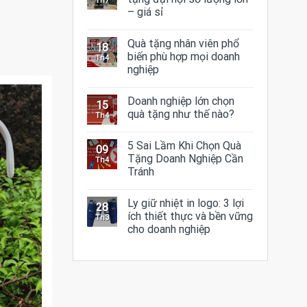
Th7
– giá sỉ
Quà tặng nhân viên phổ
18
n
biến phù hợp mọi doanh
Th4
nghiệp
Doanh nghiệp lớn chọn
15
quà tặng như thế nào?
Th4
5 Sai Lầm Khi Chọn Quà
09
Tặng Doanh Nghiệp Cần
Th4
Tránh
Ly giữ nhiệt in logo: 3 lợi
28
ích thiết thực và bền vững
Th3
cho doanh nghiệp