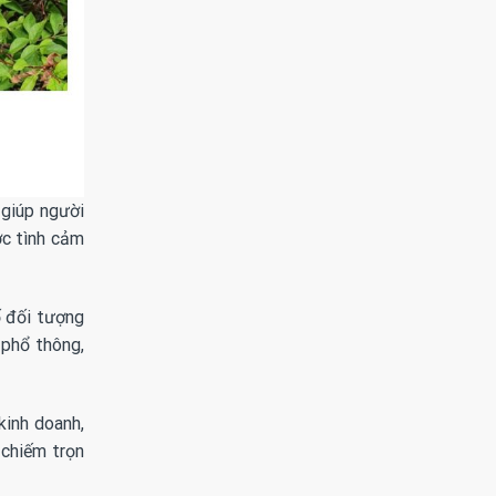
 giúp người
ợc tình cảm
ố đối tượng
 phổ thông,
kinh doanh,
 chiếm trọn