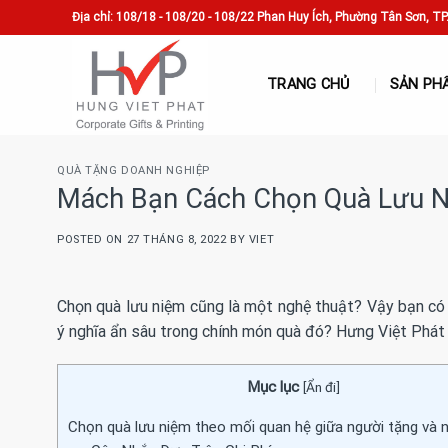
Skip
Địa chỉ: 108/18 - 108/20 - 108/22 Phan Huy Ích, Phường Tân Sơn, T
to
content
TRANG CHỦ
SẢN PH
QUÀ TẶNG DOANH NGHIỆP
Mách Bạn Cách Chọn Quà Lưu N
POSTED ON
27 THÁNG 8, 2022
BY
VIET
Chọn quà lưu niệm cũng là một nghệ thuật? Vậy bạn có 
ý nghĩa ẩn sâu trong chính món quà đó? Hưng Việt Phát
Mục lục
[
Ẩn đi
]
Chọn quà lưu niệm theo mối quan hệ giữa người tặng và 