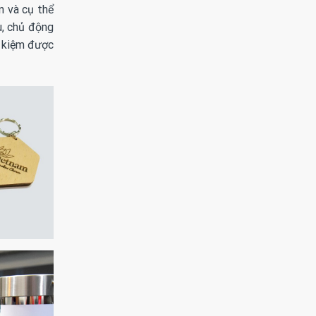
n và cụ thể
u, chủ động
t kiệm được