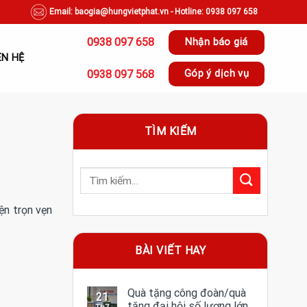
Email: baogia@hungvietphat.vn - Hotline: 0938 097 658
0938 097 658
Nhận báo giá
ÊN HỆ
0938 097 568
Góp ý dịch vụ
TÌM KIẾM
ện trọn vẹn
BÀI VIẾT HAY
Quà tặng công đoàn/quà
21
tặng đại hội số lượng lớn