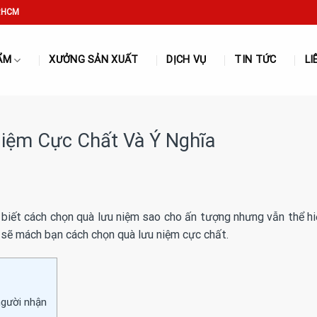
P.HCM
ẨM
XƯỞNG SẢN XUẤT
DỊCH VỤ
TIN TỨC
LI
iệm Cực Chất Và Ý Nghĩa
biết cách chọn quà lưu niệm sao cho ấn tượng nhưng vẫn thể hi
 sẽ mách bạn cách chọn quà lưu niệm cực chất.
người nhận