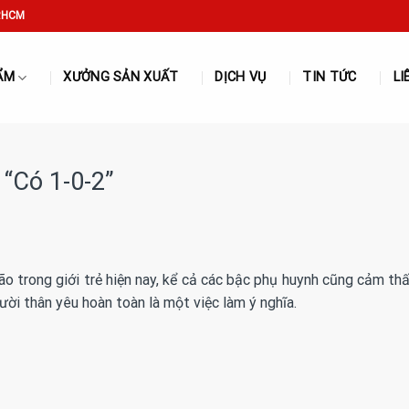
P.HCM
ẨM
XƯỞNG SẢN XUẤT
DỊCH VỤ
TIN TỨC
LI
“Có 1-0-2”
o trong giới trẻ hiện nay, kể cả các bậc phụ huynh cũng cảm th
ười thân yêu hoàn toàn là một việc làm ý nghĩa.