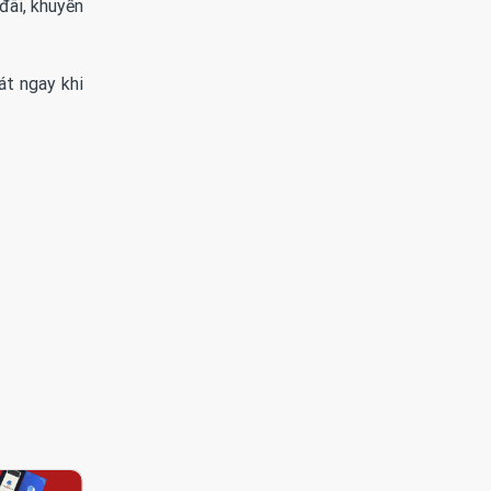
đãi, khuyến
át ngay khi