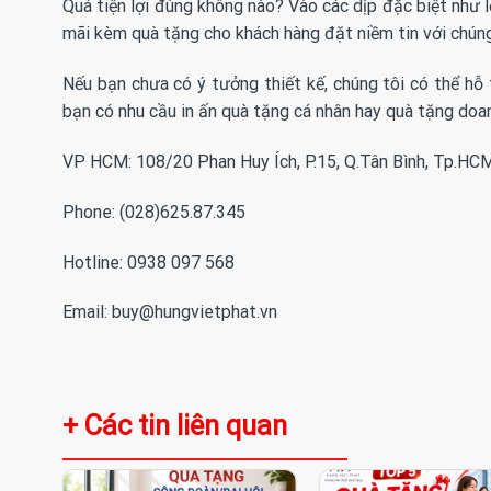
Quá tiện lợi đúng không nào? Vào các dịp đặc biệt như l
mãi kèm quà tặng cho khách hàng đặt niềm tin với chúng
Nếu bạn chưa có ý tưởng thiết kế, chúng tôi có thể hỗ 
bạn có nhu cầu in ấn quà tặng cá nhân hay quà tặng doa
VP HCM: 108/20 Phan Huy Ích, P.15, Q.Tân Bình, Tp.HC
Phone: (028)625.87.345
Hotline: 0938 097 568
Email: buy@hungvietphat.vn
+ Các tin liên quan