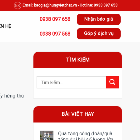
Email: baogia@hungvietphat.vn - Hotline: 0938 097 658
0938 097 658
Nhận báo giá
ÊN HỆ
0938 097 568
Góp ý dịch vụ
TÌM KIẾM
ấy hứng thú
BÀI VIẾT HAY
Quà tặng công đoàn/quà
21
tặng đại hội số lượng lớn