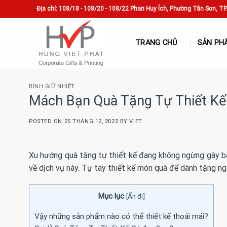
Skip
Địa chỉ: 108/18 - 108/20 - 108/22 Phan Huy Ích, Phường Tân Sơn, T
to
content
TRANG CHỦ
SẢN PH
BÌNH GIỮ NHIỆT
Mách Bạn Quà Tặng Tự Thiết Kế 
POSTED ON
25 THÁNG 12, 2022
BY
VIET
Xu hướng quà tặng tự thiết kế đang không ngừng gây bã
về dịch vụ này. Tự tay thiết kế món quà để dành tặng ng
Mục lục
[
Ẩn đi
]
Vậy những sản phẩm nào có thể thiết kế thoải mái?