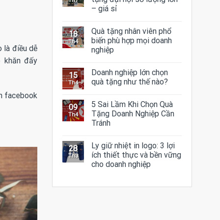
Th7
– giá sỉ
Quà tặng nhân viên phổ
18
biến phù hợp mọi doanh
Th4
 là điều dễ
nghiệp
ó khăn đấy
Doanh nghiệp lớn chọn
15
quà tặng như thế nào?
Th4
ên facebook
5 Sai Lầm Khi Chọn Quà
09
Tặng Doanh Nghiệp Cần
Th4
Tránh
Ly giữ nhiệt in logo: 3 lợi
28
ích thiết thực và bền vững
Th3
cho doanh nghiệp