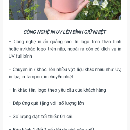
CÔNG NGHỆ IN UV LÊN BÌNH GIỮ NHIỆT
– Công nghệ in ấn quảng cáo: In logo trên thân bình
hoặc in/khắc logo trên nắp, ngoài ra còn có dịch vụ in
UV full bình
– Chuyên in / khắc lên nhiều vật liệu khác nhau như: Uv,
in lụa, in tampon, in chuyển nhiệt,…
– In khắc tên, logo theo yêu cầu của khách hàng
– Đáp ứng quà tặng với số lượng lớn
– Số lượng đặt tối thiểu: 01 cái.
– Bảo hành 1 đổi 1 nếu lỗi do nhà sản xuất