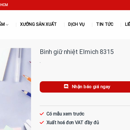
P.HCM
ẨM
XƯỞNG SẢN XUẤT
DỊCH VỤ
TIN TỨC
LI
Bình giữ nhiệt Elmich 8315
·
Nhận báo giá ngay
Có mẫu xem trước
Xuất hoá đơn VAT đầy đủ