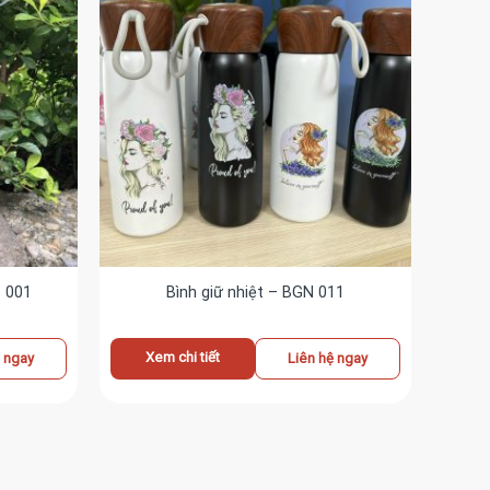
T 001
Bình giữ nhiệt – BGN 011
Xem chi tiết
ệ ngay
Liên hệ ngay