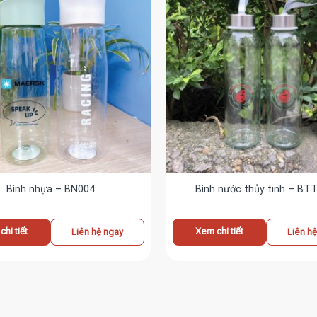
Bình nhựa – BN004
Bình nước thủy tinh – BT
hi tiết
Xem chi tiết
Liên hệ ngay
Liên h