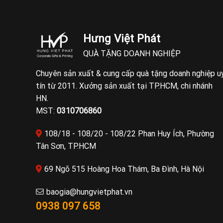
Hưng Việt Phát
QUÀ TẶNG DOANH NGHIỆP
Chuyên sản xuất & cung cấp quà tặng doanh nghiệp u
tín từ 2011. Xưởng sản xuất tại TP.HCM, chi nhánh
HN.
MST:
0310706860
108/18 - 108/20 - 108/22 Phan Huy Ích, Phường
Tân Sơn, TP.HCM
69 Ngõ 515 Hoàng Hoa Thám, Ba Đình, Hà Nội
baogia@hungvietphat.vn
0938 097 658