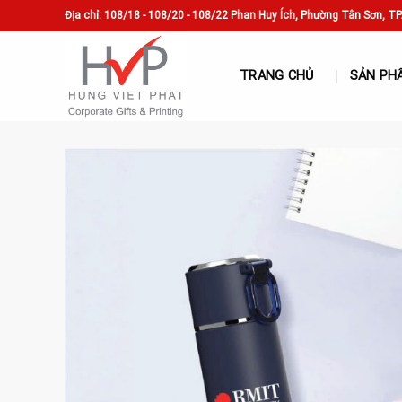
Skip
Địa chỉ: 108/18 - 108/20 - 108/22 Phan Huy Ích, Phường Tân Sơn, T
to
content
TRANG CHỦ
SẢN PH