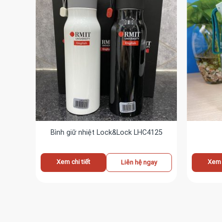
X
Bình giữ nhiệt Lock&Lock LHC4125
Xem chi tiết
Xem c
ay
Liên hệ ngay