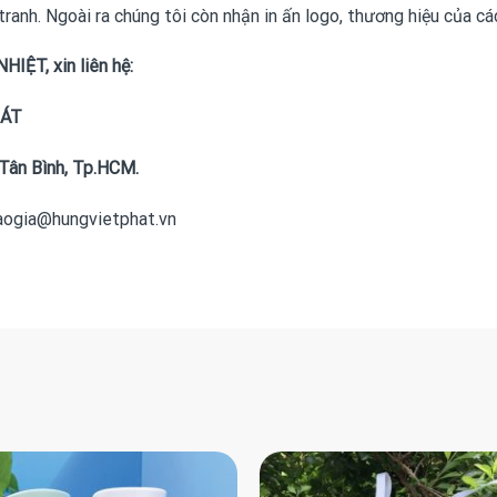
 tranh. Ngoài ra chúng tôi còn nhận in ấn logo, thương hiệu của 
HIỆT, xin liên hệ:
HÁT
Tân Bình, Tp.HCM.
baogia@hungvietphat.vn