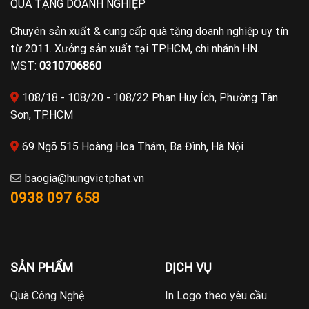
QUÀ TẶNG DOANH NGHIỆP
Chuyên sản xuất & cung cấp quà tặng doanh nghiệp uy tín
từ 2011. Xưởng sản xuất tại TP.HCM, chi nhánh HN.
MST:
0310706860
108/18 - 108/20 - 108/22 Phan Huy Ích, Phường Tân
Sơn, TP.HCM
69 Ngõ 515 Hoàng Hoa Thám, Ba Đình, Hà Nội
baogia@hungvietphat.vn
0938 097 658
SẢN PHẨM
DỊCH VỤ
Quà Công Nghệ
In Logo theo yêu cầu