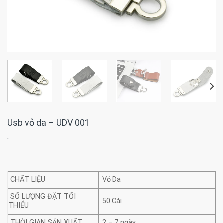
Usb vỏ da – UDV 001
·
CHẤT LIỆU
Vỏ Da
SỐ LƯỢNG ĐẶT TỐI
50 Cái
THIỂU
THỜI GIAN SẢN XUẤT
2 – 7 ngày