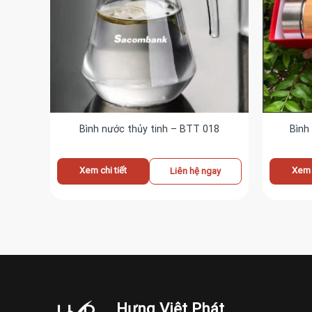
Bình nước thủy tinh – BTT 018
Bình
Xem chi tiết
Xem c
ay
Liên hệ ngay
Hưng Việt Phát