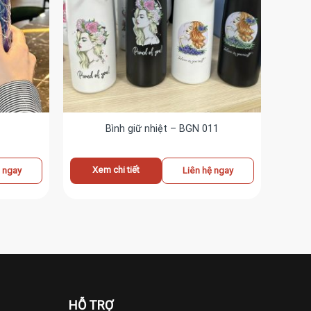
Bình giữ nhiệt – BGN 011
Xem chi tiết
ệ ngay
Liên hệ ngay
HỖ TRỢ