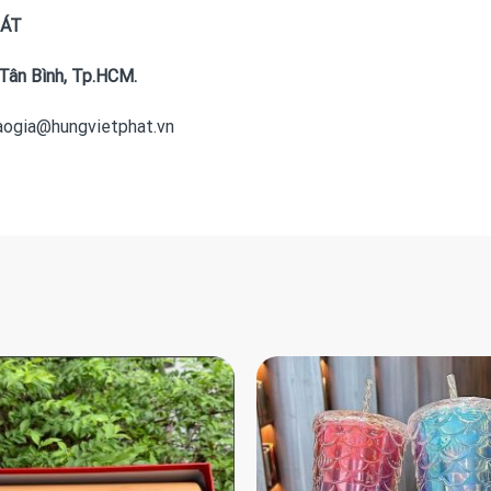
HÁT
Tân Bình, Tp.HCM.
baogia@hungvietphat.vn