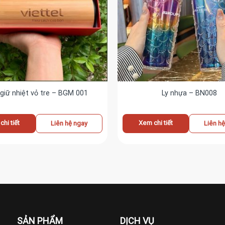
 giữ nhiệt vỏ tre – BGM 001
Ly nhựa – BN008
hi tiết
Xem chi tiết
Liên hệ ngay
Liên h
SẢN PHẨM
DỊCH VỤ