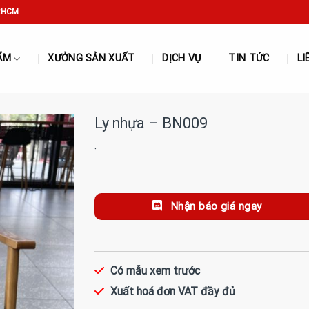
P.HCM
ẨM
XƯỞNG SẢN XUẤT
DỊCH VỤ
TIN TỨC
LI
Ly nhựa – BN009
·
Nhận báo giá ngay
Có mẫu xem trước
Xuất hoá đơn VAT đầy đủ