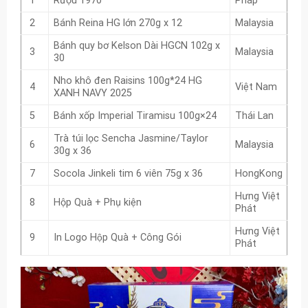
1
Rượu 1970
Pháp
2
Bánh Reina HG lớn 270g x 12
Malaysia
Bánh quy bơ Kelson Dài HGCN 102g x
3
Malaysia
30
Nho khô đen Raisins 100g*24 HG
4
Việt Nam
XANH NAVY 2025
5
Bánh xốp Imperial Tiramisu 100g×24
Thái Lan
Trà túi lọc Sencha Jasmine/Taylor
6
Malaysia
30g x 36
7
Socola Jinkeli tim 6 viên 75g x 36
HongKong
Hưng Việt
8
Hộp Quà + Phụ kiện
Phát
Hưng Việt
9
In Logo Hộp Quà + Công Gói
Phát