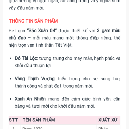
giữa hương vị ngọt ngào, sự sang trọng và ý nghĩa sum
vầy đầu năm mới.
THÔNG TIN SẢN PHẨM
Set quà
“Sắc Xuân 04”
được thiết kế với
3 gam màu
chủ đạo
– mỗi màu mang một thông điệp riêng, thể
hiện trọn vẹn tinh thần Tết Việt:
Đỏ Tài Lộc:
tượng trưng cho may mắn, hạnh phúc và
khởi đầu thuận lợi.
Vàng Thịnh Vượng:
biểu trưng cho sự sung túc,
thành công và phát đạt trong năm mới.
Xanh An Nhiên:
mang đến cảm giác bình yên, cân
bằng và tươi mới cho khởi đầu năm mới.
STT
TÊN SẢN PHẨM
XUẤT XỨ