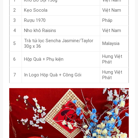
1
Khô Bò Sợi 150g
Việt Nam
2
Kẹo Socola
Việt Nam
3
Rượu 1970
Pháp
4
Nho khô Raisins
Việt Nam
Trà túi lọc Sencha Jasmine/Taylor
5
Malaysia
30g x 36
Hưng Việt
6
Hộp Quà + Phụ kiện
Phát
Hưng Việt
7
In Logo Hộp Quà + Công Gói
Phát