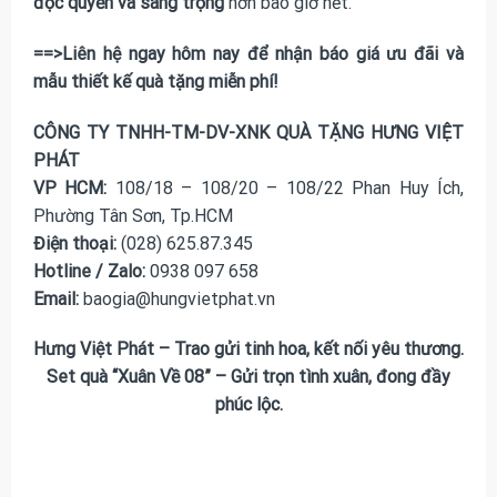
độc quyền và sang trọng
hơn bao giờ hết.
==>Liên hệ ngay hôm nay để nhận báo giá ưu đãi và
mẫu thiết kế quà tặng miễn phí!
CÔNG TY TNHH-TM-DV-XNK QUÀ TẶNG HƯNG VIỆT
PHÁT
VP HCM:
108/18 – 108/20 – 108/22 Phan Huy Ích,
Phường Tân Sơn, Tp.HCM
Điện thoại:
(028) 625.87.345
Hotline / Zalo:
0938 097 658
Email:
baogia@hungvietphat.vn
Hưng Việt Phát – Trao gửi tinh hoa, kết nối yêu thương.
Set quà “Xuân Về 08” – Gửi trọn tình xuân, đong đầy
phúc lộc.