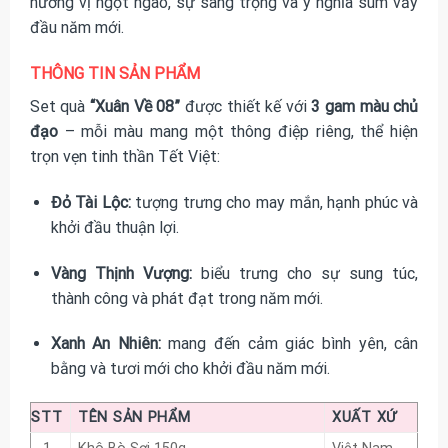
hương vị ngọt ngào, sự sang trọng và ý nghĩa sum vầy
đầu năm mới.
THÔNG TIN SẢN PHẨM
Set quà
“Xuân Về 08”
được thiết kế với
3 gam màu chủ
đạo
– mỗi màu mang một thông điệp riêng, thể hiện
trọn vẹn tinh thần Tết Việt:
Đỏ Tài Lộc:
tượng trưng cho may mắn, hạnh phúc và
khởi đầu thuận lợi.
Vàng Thịnh Vượng:
biểu trưng cho sự sung túc,
thành công và phát đạt trong năm mới.
Xanh An Nhiên:
mang đến cảm giác bình yên, cân
bằng và tươi mới cho khởi đầu năm mới.
STT
TÊN SẢN PHẨM
XUẤT XỨ