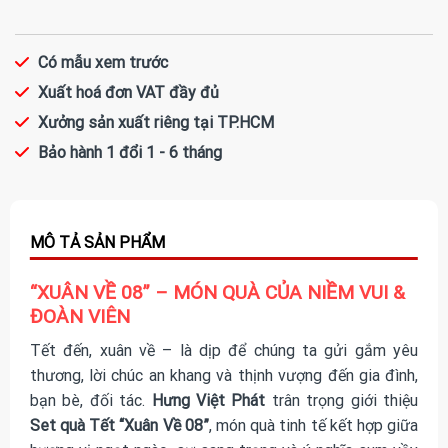
Có mẫu xem trước
Xuất hoá đơn VAT đầy đủ
Xưởng sản xuất riêng tại TP.HCM
Bảo hành 1 đổi 1 - 6 tháng
“XUÂN VỀ 08” – MÓN QUÀ CỦA NIỀM VUI &
ĐOÀN VIÊN
Tết đến, xuân về – là dịp để chúng ta gửi gắm yêu
thương, lời chúc an khang và thịnh vượng đến gia đình,
bạn bè, đối tác.
Hưng Việt Phát
trân trọng giới thiệu
Set quà Tết “Xuân Về 08”
, món quà tinh tế kết hợp giữa