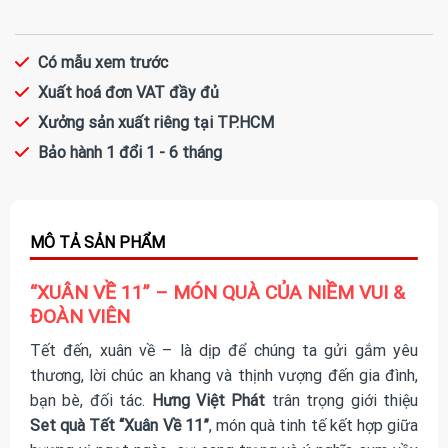
Có mẫu xem trước
Xuất hoá đơn VAT đầy đủ
Xưởng sản xuất riêng tại TP.HCM
Bảo hành 1 đổi 1 - 6 tháng
“XUÂN VỀ 11” – MÓN QUÀ CỦA NIỀM VUI &
ĐOÀN VIÊN
Tết đến, xuân về – là dịp để chúng ta gửi gắm yêu
thương, lời chúc an khang và thịnh vượng đến gia đình,
bạn bè, đối tác.
Hưng Việt Phát
trân trọng giới thiệu
Set quà Tết “Xuân Về 11”
, món quà tinh tế kết hợp giữa