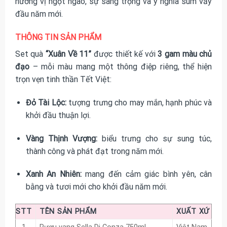
hương vị ngọt ngào, sự sang trọng và ý nghĩa sum vầy
đầu năm mới.
THÔNG TIN SẢN PHẨM
Set quà
“Xuân Về 11”
được thiết kế với
3 gam màu chủ
đạo
– mỗi màu mang một thông điệp riêng, thể hiện
trọn vẹn tinh thần Tết Việt:
Đỏ Tài Lộc:
tượng trưng cho may mắn, hạnh phúc và
khởi đầu thuận lợi.
Vàng Thịnh Vượng:
biểu trưng cho sự sung túc,
thành công và phát đạt trong năm mới.
Xanh An Nhiên:
mang đến cảm giác bình yên, cân
bằng và tươi mới cho khởi đầu năm mới.
STT
TÊN SẢN PHẨM
XUẤT XỨ