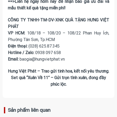
==>Liên hệ ngay hôm nay để nhận báo giá ưu đãi và
mẫu thiết kế quà tặng miễn phí!
CÔNG TY TNHH-TM-DV-XNK QUÀ TẶNG HƯNG VIỆT
PHÁT
VP HCM:
108/18 – 108/20 – 108/22 Phan Huy Ích,
Phường Tân Sơn, Tp.HCM
Điện thoại:
(028) 625.87.345
Hotline / Zalo:
0938 097 658
Email:
baogia@hungvietphat.vn
Hưng Việt Phát – Trao gửi tinh hoa, kết nối yêu thương.
Set quà “Xuân Về 11” – Gửi trọn tình xuân, đong đầy
phúc lộc.
Sản phẩm liên quan