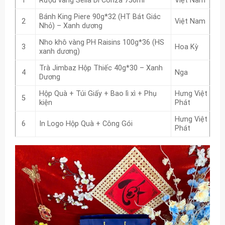
1
Rượu vang Sella Di Conza 750ml
Việt Nam
Bánh King Piere 90g*32 (HT Bát Giác
2
Việt Nam
Nhỏ) – Xanh dương
Nho khô vàng PH Raisins 100g*36 (HS
3
Hoa Kỳ
xanh dương)
Trà Jimbaz Hộp Thiếc 40g*30 – Xanh
4
Nga
Dương
Hộp Quà + Túi Giấy + Bao lì xì + Phụ
Hưng Việt
5
kiện
Phát
Hưng Việt
6
In Logo Hộp Quà + Công Gói
Phát