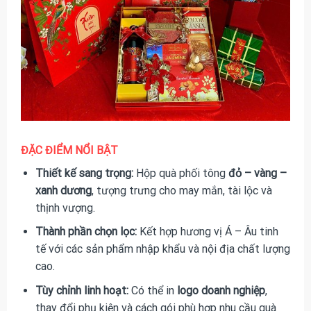
ĐẶC ĐIỂM NỔI BẬT
Thiết kế sang trọng:
Hộp quà phối tông
đỏ – vàng –
xanh dương
, tượng trưng cho may mắn, tài lộc và
thịnh vượng.
Thành phần chọn lọc:
Kết hợp hương vị Á – Âu tinh
tế với các sản phẩm nhập khẩu và nội địa chất lượng
cao.
Tùy chỉnh linh hoạt:
Có thể in
logo doanh nghiệp
,
thay đổi phụ kiện và cách gói phù hợp nhu cầu quà