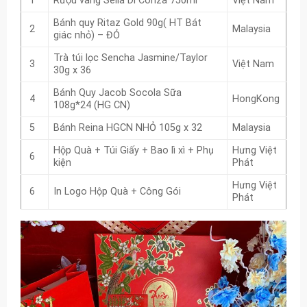
1
Rượu vang Sella Di Conza 750ml
Việt Nam
Bánh quy Ritaz Gold 90g( HT Bát
2
Malaysia
giác nhỏ) – ĐỎ
Trà túi lọc Sencha Jasmine/Taylor
3
Việt Nam
30g x 36
Bánh Quy Jacob Socola Sữa
4
HongKong
108g*24 (HG CN)
5
Bánh Reina HGCN NHỎ 105g x 32
Malaysia
Hộp Quà + Túi Giấy + Bao lì xì + Phụ
Hưng Việt
6
kiện
Phát
Hưng Việt
6
In Logo Hộp Quà + Công Gói
Phát