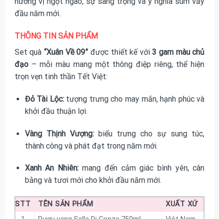
hương vị ngọt ngào, sự sang trọng và ý nghĩa sum vầy
đầu năm mới.
THÔNG TIN SẢN PHẨM
Set quà
“Xuân Về 09”
được thiết kế với
3 gam màu chủ
đạo
– mỗi màu mang một thông điệp riêng, thể hiện
trọn vẹn tinh thần Tết Việt:
Đỏ Tài Lộc:
tượng trưng cho may mắn, hạnh phúc và
khởi đầu thuận lợi.
Vàng Thịnh Vượng:
biểu trưng cho sự sung túc,
thành công và phát đạt trong năm mới.
Xanh An Nhiên:
mang đến cảm giác bình yên, cân
bằng và tươi mới cho khởi đầu năm mới.
STT
TÊN SẢN PHẨM
XUẤT XỨ