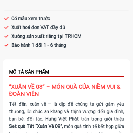
Có mẫu xem trước
Xuất hoá đơn VAT đầy đủ
Xưởng sản xuất riêng tại TP.HCM
Bảo hành 1 đổi 1 - 6 tháng
“XUÂN VỀ 08” – MÓN QUÀ CỦA NIỀM VUI &
ĐOÀN VIÊN
Tết đến, xuân về – là dịp để chúng ta gửi gắm yêu
thương, lời chúc an khang và thịnh vượng đến gia đình,
bạn bè, đối tác.
Hưng Việt Phát
trân trọng giới thiệu
Set quà Tết “Xuân Về 09”
, món quà tinh tế kết hợp giữa