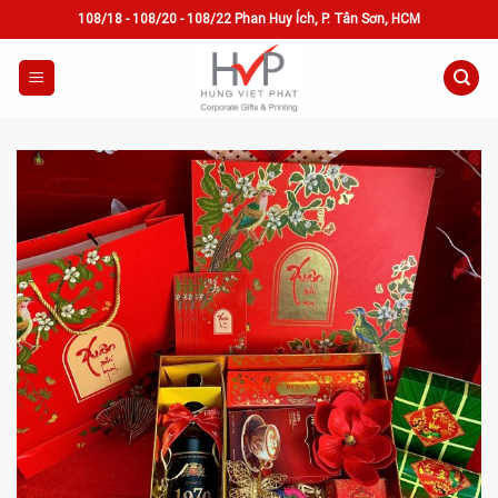
Skip
108/18 - 108/20 - 108/22 Phan Huy Ích, P. Tân Sơn, HCM
to
content