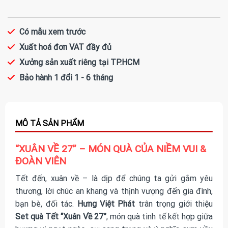
Có mẫu xem trước
Xuất hoá đơn VAT đầy đủ
Xưởng sản xuất riêng tại TP.HCM
Bảo hành 1 đổi 1 - 6 tháng
“XUÂN VỀ 27” – MÓN QUÀ CỦA NIỀM VUI &
ĐOÀN VIÊN
Tết đến, xuân về – là dịp để chúng ta gửi gắm yêu
thương, lời chúc an khang và thịnh vượng đến gia đình,
bạn bè, đối tác.
Hưng Việt Phát
trân trọng giới thiệu
Set quà Tết “Xuân Về 27”
, món quà tinh tế kết hợp giữa