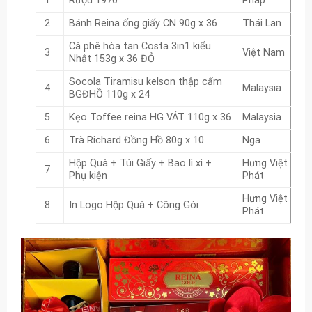
1
Rượu 1970
Pháp
2
Bánh Reina ống giấy CN 90g x 36
Thái Lan
Cà phê hòa tan Costa 3in1 kiểu
3
Việt Nam
Nhật 153g x 36 ĐỎ
Socola Tiramisu kelson thập cẩm
4
Malaysia
BGĐHỒ 110g x 24
5
Kẹo Toffee reina HG VÁT 110g x 36
Malaysia
6
Trà Richard Đồng Hồ 80g x 10
Nga
Hộp Quà + Túi Giấy + Bao lì xì +
Hưng Việt
7
Phụ kiện
Phát
Hưng Việt
8
In Logo Hộp Quà + Công Gói
Phát