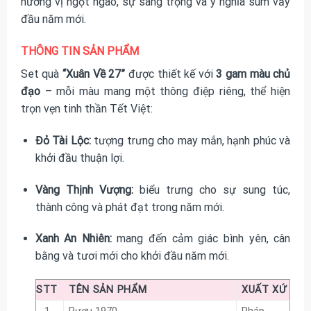
hương vị ngọt ngào, sự sang trọng và ý nghĩa sum vầy
đầu năm mới.
THÔNG TIN SẢN PHẨM
Set quà
“Xuân Về 27”
được thiết kế với
3 gam màu chủ
đạo
– mỗi màu mang một thông điệp riêng, thể hiện
trọn vẹn tinh thần Tết Việt:
Đỏ Tài Lộc:
tượng trưng cho may mắn, hạnh phúc và
khởi đầu thuận lợi.
Vàng Thịnh Vượng:
biểu trưng cho sự sung túc,
thành công và phát đạt trong năm mới.
Xanh An Nhiên:
mang đến cảm giác bình yên, cân
bằng và tươi mới cho khởi đầu năm mới.
STT
TÊN SẢN PHẨM
XUẤT XỨ