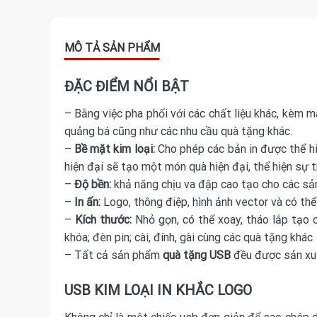
ĐẶC ĐIỂM NỔI BẬT
– Bằng việc pha phối với các chất liệu khác, kèm m
quảng bá cũng như các nhu cầu quà tặng khác.
–
Bề mặt kim loại:
Cho phép các bản in được thể hi
hiện đại sẽ tạo một món quà hiện đại, thể hiện sự t
–
Độ bền:
khả năng chịu va đập cao tạo cho các s
–
In ấn:
Logo, thông điệp, hình ảnh vector và có th
–
Kích thước:
Nhỏ gọn, có thể xoay, tháo lắp tạo c
khóa; đèn pin; cài, đính, gài cùng các quà tặng khác
– Tất cả sản phẩm
quà tặng USB
đều được sản xuất
USB KIM LOẠI IN KHẮC LOGO