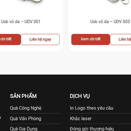
Usb vỏ da – UDV 001
Usb vỏ da – UDV 003
hi tiết
Xem chi tiết
Liên hệ ngay
Liên h
SẢN PHẨM
DỊCH VỤ
Quà Công Nghệ
In Logo theo yêu cầu
y
Quà Văn Phòng
Khắc laser
Quà Gia Dụng
Đóng gói thương hiệu