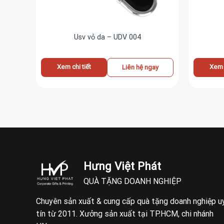
Usv vỏ da – UDV 004
Xem chi tiết
Xem c
ay
Liên hệ ngay
Hưng Việt Phát
QUÀ TẶNG DOANH NGHIỆP
Chuyên sản xuất & cung cấp quà tặng doanh nghiệp u
tín từ 2011. Xưởng sản xuất tại TP.HCM, chi nhánh