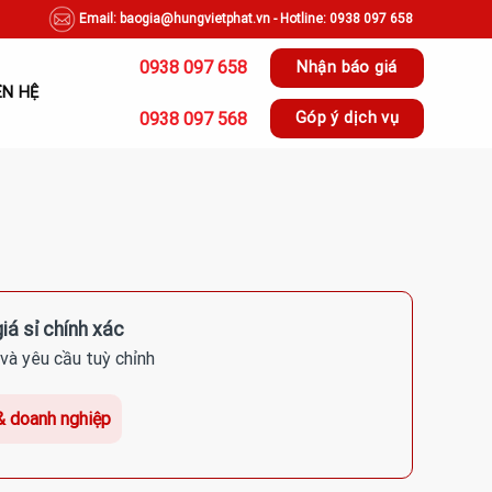
Email: baogia@hungvietphat.vn - Hotline: 0938 097 658
0938 097 658
Nhận báo giá
ÊN HỆ
0938 097 568
Góp ý dịch vụ
iá sỉ chính xác
và yêu cầu tuỳ chỉnh
& doanh nghiệp