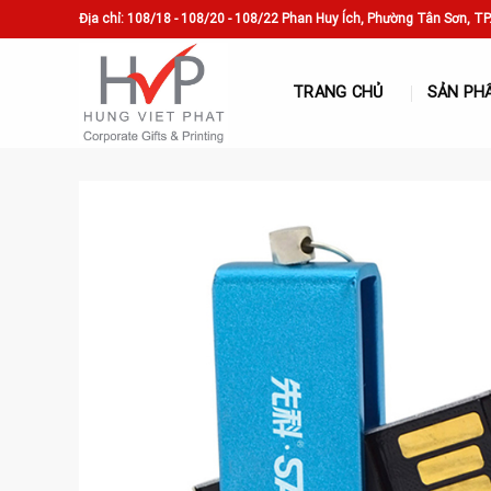
Skip
Địa chỉ: 108/18 - 108/20 - 108/22 Phan Huy Ích, Phường Tân Sơn, T
to
content
TRANG CHỦ
SẢN PH