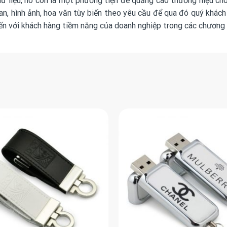
dữ liệu, nó còn là một phương tiện để quảng cáo thương hiệu c
gan, hình ảnh, hoa văn tùy biến theo yêu cầu để qua đó quý khách
n với khách hàng tiềm năng của doanh nghiệp trong các chương t