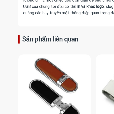
Không chỉ là một chiếc usb đơn giản để sao chép 
USB
của chúng tôi đều có thể
in và khắc logo
, slo
quảng cáo hay truyền một thông điệp quan trọng đế
Sản phẩm liên quan