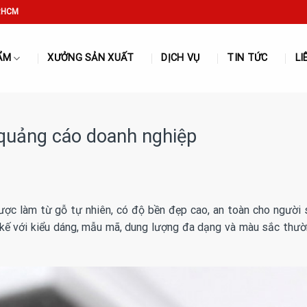
P.HCM
ẨM
XƯỞNG SẢN XUẤT
DỊCH VỤ
TIN TỨC
LI
 quảng cáo doanh nghiệp
ược làm từ gỗ tự nhiên, có độ bền đẹp cao, an toàn cho người
 kế với kiểu dáng, mẫu mã, dung lượng đa dạng và màu sắc thư