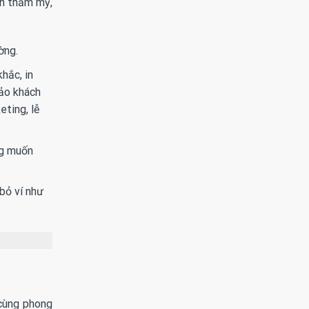
nh thẩm mỹ,
ờng.
hắc, in
đảo khách
ting, lễ
ng muốn
bỏ ví như
 cùng phong