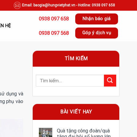
Email: baogia@hungvietphat.vn - Hotline: 0938 097 658
0938 097 658
Nhận báo giá
ÊN HỆ
0938 097 568
Góp ý dịch vụ
TÌM KIẾM
 sử dụng và
ờng phụ vào
BÀI VIẾT HAY
Quà tặng công đoàn/quà
21
tặng đại hội số lượng lớn