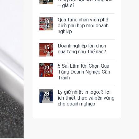
Th7
– giá sỉ
Quà tặng nhân viên phổ
18
biến phù hợp mọi doanh
Th4
nghiệp
Doanh nghiệp lớn chọn
15
quà tặng như thế nào?
Th4
5 Sai Lầm Khi Chọn Quà
09
Tặng Doanh Nghiệp Cần
Th4
Tránh
Ly giữ nhiệt in logo: 3 lợi
28
ích thiết thực và bền vững
Th3
cho doanh nghiệp