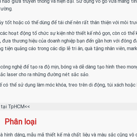
 hảo giữa truyền thống và hiện đại. Sử dụng vỏ gỗ vừa mang tí
rường.
y tốt hoặc có thể dùng để tái chế nên rất thân thiện với môi trư
ác hoạt động tổ chức sự kiện nhờ thiết kế nhỏ gọn, còn có thể k
p, đưa thương hiệu của doanh nghiệp bạn đến gần hơn với đông 
ện quảng cáo trong các dịp lễ tri ân, quà tặng nhân viên, marke
 công nghệ để tạo ra độ mịn, bóng và dễ dàng tạo hình theo mo
hắc laser cho ra những đường nét sắc sảo.
ế có thể sử dụng làm móc khóa, treo trên di động, túi xách hoặc 
rẻ tại TpHCM<<
Phân loại
à hình dáng, mẫu mã thiết kế mà chất liệu và màu sắc cũng vô