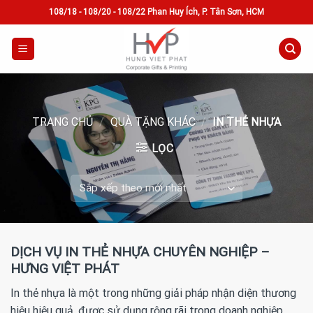
Skip
108/18 - 108/20 - 108/22 Phan Huy Ích, P. Tân Sơn, HCM
to
content
TRANG CHỦ
/
QUÀ TẶNG KHÁC
/
IN THẺ NHỰA
LỌC
DỊCH VỤ IN THẺ NHỰA CHUYÊN NGHIỆP –
HƯNG VIỆT PHÁT
In thẻ nhựa là một trong những giải pháp nhận diện thương
hiệu hiệu quả, được sử dụng rộng rãi trong doanh nghiệp,